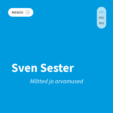
MENÜÜ
EST
ENG
RUS
Sven Sester
Mõtted ja arvamused