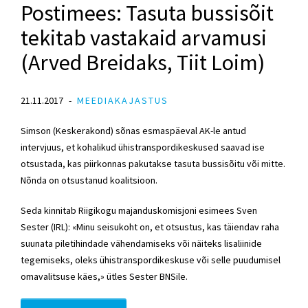
Postimees: Tasuta bussisõit
tekitab vastakaid arvamusi
(Arved Breidaks, Tiit Loim)
21.11.2017
MEEDIAKAJASTUS
Simson (Keskerakond) sõnas esmaspäeval AK-le antud
intervjuus, et kohalikud ühistranspordikeskused saavad ise
otsustada, kas piirkonnas pakutakse tasuta bussisõitu või mitte.
Nõnda on otsustanud koalitsioon.
Seda kinn
itab Riigikogu majanduskomisjoni esimees Sven
Sester (IR
L): «Minu seisukoht on, et otsustus, kas täiendav raha
suunata piletihindade vähendamiseks või näiteks lisaliinide
tegemiseks, oleks ühistranspordikeskuse või selle puudumisel
omavalitsuse käes,» ütles Sester BNSile.