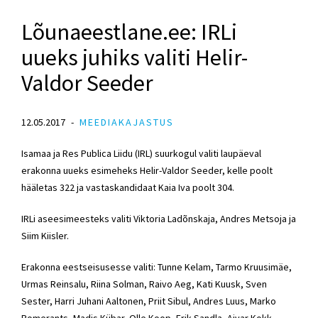
Lõunaeestlane.ee: IRLi
uueks juhiks valiti Helir-
Valdor Seeder
12.05.2017
MEEDIAKAJASTUS
Isamaa ja Res Publica Liidu (IRL) suurkogul valiti laupäeval
erakonna uueks esimeheks Helir-Valdor Seeder, kelle poolt
hääletas 322 ja vastaskandidaat Kaia Iva poolt 304.
IRLi aseesimeesteks valiti Viktoria Ladõnskaja, Andres Metsoja ja
Siim Kiisler.
Erakonna eestseisusesse valiti: Tunne Kelam, Tarmo Kruusimäe,
Urmas Reinsalu, Riina Solman, Raivo Aeg, Kati Kuusk, Sven
Sester, Harri Juhani Aaltonen, Priit Sibul, Andres Luus, Marko
Pomerants, Madis Kübar, Olle Koop, Erik Sandla, Aivar Kokk,