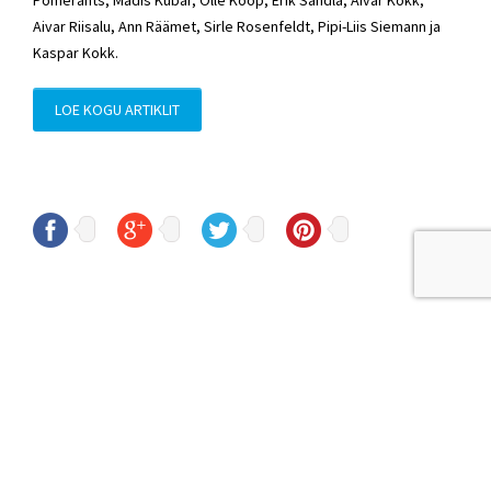
Aivar Riisalu, Ann Räämet, Sirle Rosenfeldt, Pipi-Liis Siemann ja
Kaspar Kokk.
LOE KOGU ARTIKLIT
© Sven Sester
sven.sester@riigikogu.ee