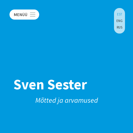
MENÜÜ
EST
ENG
RUS
Sven Sester
Mõtted ja arvamused