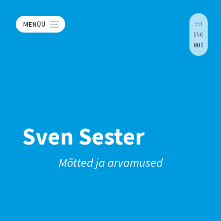
MENÜÜ
EST
ENG
RUS
Sven Sester
Mõtted ja arvamused