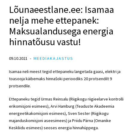
Lõunaeestlane.ee: Isamaa
nelja mehe ettepanek:
Maksualandusega energia
hinnatõusu vastu!
09.10.2021
MEEDIAKAJASTUS
Isamaa neli meest tegid ettepaneku langetada gaasi, elektri ja
toasooja käibemaks hinnašoki perioodiks 20 protsendilt 9
protsendile.
Ettepaneku tegid Urmas Reinsalu (Riigikogu riigieelarve kontrolli
erikomisjoni esimees), Arvi Hamburg (Teaduste Akadeemia
energeetikakomisjoni esimees), Sven Sester (Riigikogu
majanduskomisjoni aseesimees) ja Priidu Pärna (Omanike
Keskliidu esimees) seoses energia hinnahüppega.