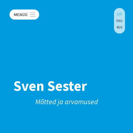
MENÜÜ
EST
ENG
RUS
Sven Sester
Mõtted ja arvamused