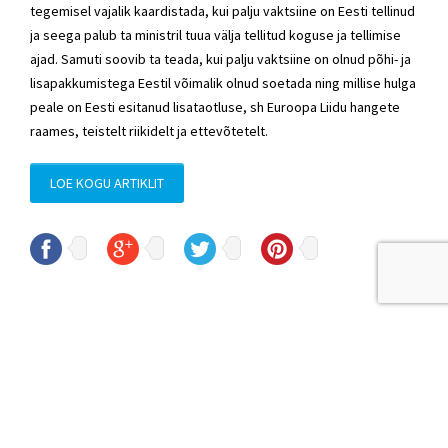
tegemisel vajalik kaardistada, kui palju vaktsiine on Eesti tellinud
ja seega palub ta ministril tuua välja tellitud koguse ja tellimise
ajad. Samuti soovib ta teada, kui palju vaktsiine on olnud põhi- ja
lisapakkumistega Eestil võimalik olnud soetada ning millise hulga
peale on Eesti esitanud lisataotluse, sh Euroopa Liidu hangete
raames, teistelt riikidelt ja ettevõtetelt.
LOE KOGU ARTIKLIT
© Sven Sester
sven.sester@riigikogu.ee