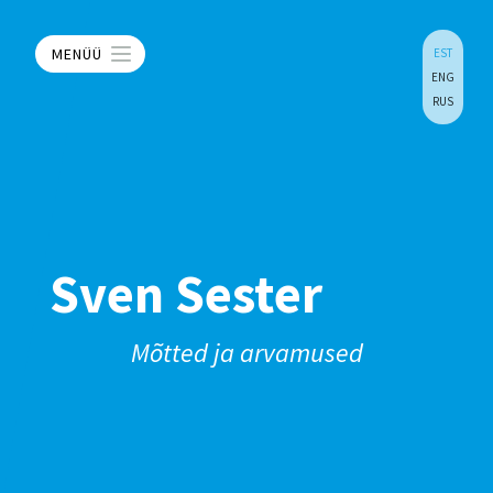
MENÜÜ
EST
ENG
RUS
Sven Sester
Mõtted ja arvamused