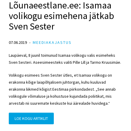
Lõunaeestlane.ee: Isamaa
volikogu esimehena jätkab
Sven Sester
07.06.2019
MEEDIAKAJASTUS
Laupäeval, 8 juunil toimunud Isamaa volikogu valis esimeheks
Sven Sesteri. Aseesimeesteks valiti Pille Lill ja Tarmo Kruusimäe.
Volikogu esimees Sven Sester ütles, et Isamaa volikogu on
erakonna kõige laiapõhjalisem juhtorgan, kuhu kuuluvad
erakonna liikmed kõigist Eestimaa piirkondadest. „See annab
volikogule võimaluse ja kohustuse kujundada poliitikat, mis
arvestab nii suuremate keskuste kui äärealade huvidega.“
LOE KOGU ARTIKLIT