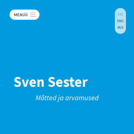
MENÜÜ
EST
ENG
RUS
Sven Sester
Mõtted ja arvamused