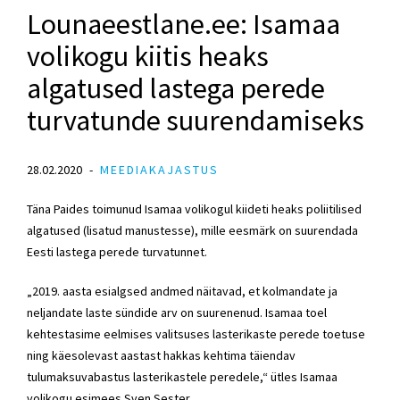
Lounaeestlane.ee: Isamaa
volikogu kiitis heaks
algatused lastega perede
turvatunde suurendamiseks
28.02.2020
MEEDIAKAJASTUS
Täna Paides toimunud Isamaa volikogul kiideti heaks poliitilised
algatused (lisatud manustesse), mille eesmärk on suurendada
Eesti lastega perede turvatunnet.
„2019. aasta esialgsed andmed näitavad, et kolmandate ja
neljandate laste sündide arv on suurenenud. Isamaa toel
kehtestasime eelmises valitsuses lasterikaste perede toetuse
ning käesolevast aastast hakkas kehtima täiendav
tulumaksuvabastus lasterikastele peredele,“ ütles Isamaa
volikogu esimees Sven Sester.