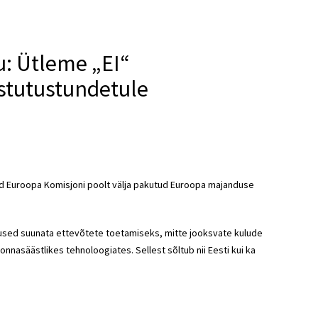
u: Ütleme „EI“
stutustundetule
had Euroopa Komisjoni poolt välja pakutud Euroopa majanduse
tused suunata ettevõtete toetamiseks, mitte jooksvate kulude
nasäästlikes tehnoloogiates. Sellest sõltub nii Eesti kui ka