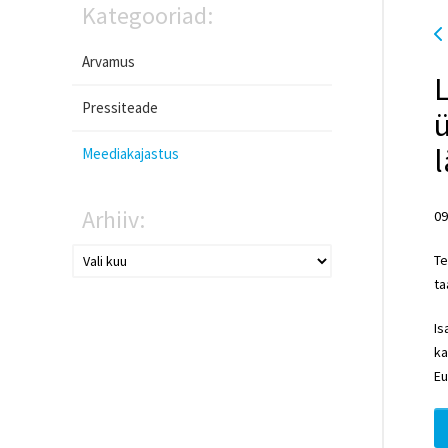
Kategooriad:
Arvamus
Pressiteade
ü
Meediakajastus
Arhiiv:
09
Te
ta
Is
ka
Eu