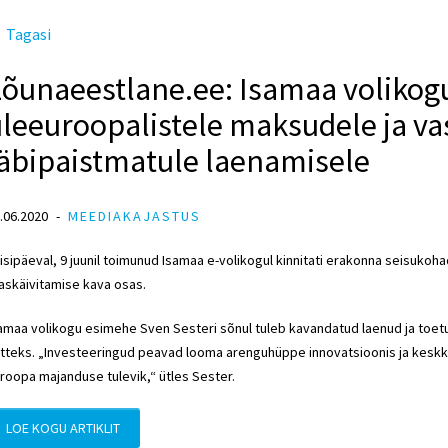
Tagasi
Lõunaeestlane.ee: Isamaa volikog
leeuroopalistele maksudele ja va
läbipaistmatule laenamisele
.06.2020
MEEDIAKAJASTUS
isipäeval, 9 juunil toimunud Isamaa e-volikogul kinnitati erakonna seisuko
askäivitamise kava osas.
amaa volikogu esimehe Sven Sesteri sõnul tuleb kavandatud laenud ja toe
tteks. „Investeeringud peavad looma arenguhüppe innovatsioonis ja keskkon
roopa majanduse tulevik,“ ütles Sester.
LOE KOGU ARTIKLIT