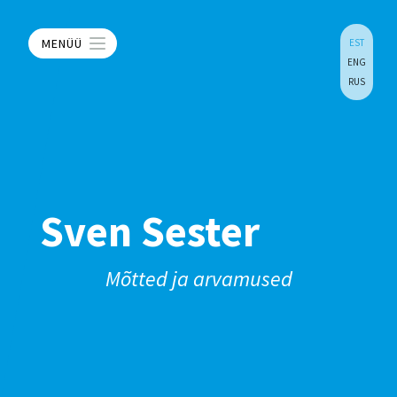
MENÜÜ
EST
ENG
RUS
Sven Sester
Mõtted ja arvamused