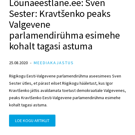
Lõunaeestlane.ee: Sven
Sester: Kravtšenko peaks
Valgevene
parlamendirühma esimehe
kohalt tagasi astuma
25.08.2020
MEEDIAKAJASTUS
Riigikogu Eesti-Valgevene parlamendirühma aseesimees Sven
Sester ütles, et pärast eilset Riigikogu hääletust, kus Igor
Kravtšenko jättis avaldamata toetust demokraatiale Valgevenes,
peaks Kravtšenko Eesti-Valgevene parlamendirühma esimehe
kohalt tagasi astuma.
LOE KOGU ARTIKLIT