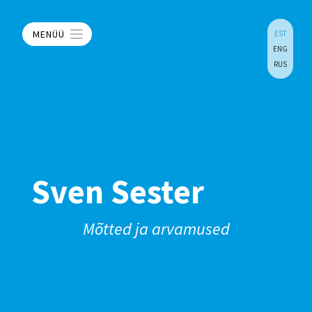
MENÜÜ
EST
ENG
RUS
Sven Sester
Mõtted ja arvamused