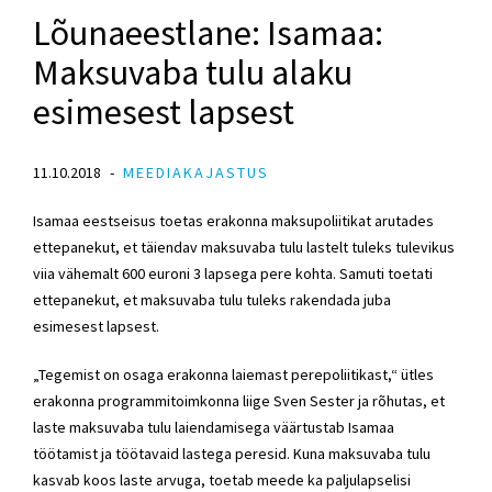
Lõunaeestlane: Isamaa:
Maksuvaba tulu alaku
esimesest lapsest
11.10.2018
MEEDIAKAJASTUS
Isamaa eestseisus toetas erakonna maksupoliitikat arutades
ettepanekut, et täiendav maksuvaba tulu lastelt tuleks tulevikus
viia vähemalt 600 euroni 3 lapsega pere kohta. Samuti toetati
ettepanekut, et maksuvaba tulu tuleks rakendada juba
esimesest lapsest.
„Tegemist on osaga erakonna laiemast perepoliitikast,“ ütles
erakonna programmitoimkonna liige Sven Sester ja rõhutas, et
laste maksuvaba tulu laiendamisega väärtustab Isamaa
töötamist ja töötavaid lastega peresid. Kuna maksuvaba tulu
kasvab koos laste arvuga, toetab meede ka paljulapselisi