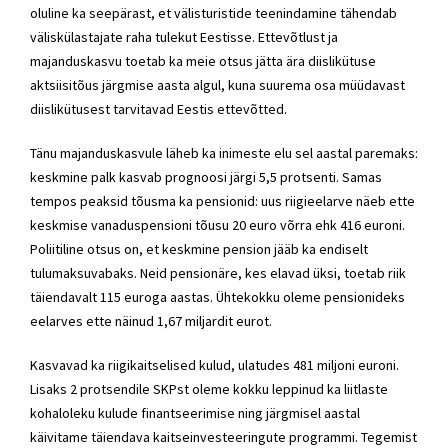
oluline ka seepärast, et välisturistide teenindamine tähendab
väliskülastajate raha tulekut Eestisse. Ettevõtlust ja
majanduskasvu toetab ka meie otsus jätta ära diislikütuse
aktsiisitõus järgmise aasta algul, kuna suurema osa müüdavast
diislikütusest tarvitavad Eestis ettevõtted.
Tänu majanduskasvule läheb ka inimeste elu sel aastal paremaks:
keskmine palk kasvab prognoosi järgi 5,5 protsenti. Samas
tempos peaksid tõusma ka pensionid: uus riigieelarve näeb ette
keskmise vanaduspensioni tõusu 20 euro võrra ehk 416 euroni.
Poliitiline otsus on, et keskmine pension jääb ka endiselt
tulumaksuvabaks. Neid pensionäre, kes elavad üksi, toetab riik
täiendavalt 115 euroga aastas. Ühtekokku oleme pensionideks
eelarves ette näinud 1,67 miljardit eurot.
Kasvavad ka riigikaitselised kulud, ulatudes 481 miljoni euroni.
Lisaks 2 protsendile SKPst oleme kokku leppinud ka liitlaste
kohaloleku kulude finantseerimise ning järgmisel aastal
käivitame täiendava kaitseinvesteeringute programmi. Tegemist