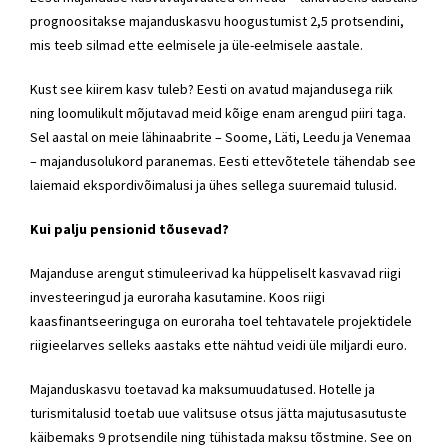
prognoositakse majanduskasvu hoogustumist 2,5 protsendini,
mis teeb silmad ette eelmisele ja üle-eelmisele aastale.
Kust see kiirem kasv tuleb? Eesti on avatud majandusega riik
ning loomulikult mõjutavad meid kõige enam arengud piiri taga.
Sel aastal on meie lähinaabrite – Soome, Läti, Leedu ja Venemaa
– majandusolukord paranemas. Eesti ettevõtetele tähendab see
laiemaid ekspordivõimalusi ja ühes sellega suuremaid tulusid.
Kui palju pensionid tõusevad?
Majanduse arengut stimuleerivad ka hüppeliselt kasvavad riigi
investeeringud ja euroraha kasutamine. Koos riigi
kaasfinantseeringuga on euroraha toel tehtavatele projektidele
riigieelarves selleks aastaks ette nähtud veidi üle miljardi euro.
Majanduskasvu toetavad ka maksumuudatused. Hotelle ja
turismitalusid toetab uue valitsuse otsus jätta majutusasutuste
käibemaks 9 protsendile ning tühistada maksu tõstmine. See on