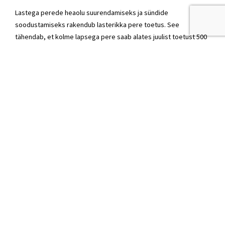
Lastega perede heaolu suurendamiseks ja sündide
soodustamiseks rakendub lasterikka pere toetus. See
tähendab, et kolme lapsega pere saab alates juulist toetust 500
eurot kuus, nelja lapsega 600 eurot ja seitsme lapsega 1000
eurot. Käivituv elatisabi fond tagab, et laps saab vähemalt osa
maksmata elatisrahast kätte.
Lastega perede toimetulek paraneb ning kui võtta kokku kõik
uued ja juba varasemast kehtivad toetused ja hüvitised, siis üha
vähem tähendab laste kasvatamine perele vaesuslõksu
sattumist. Loodame, et nii hakkab ka meie rahvaarv tasapisi
kasvama.
Seda kõike teeme nii, et valitsussektori eelarve on struktuurselt
ülejäägis 0,2 protsendiga SKPst. See tähendab, et Eesti riigi
rahandus on ka 2017. aasta lõpul heas korras.
SVEN SESTER, rahandusminister (IRL)