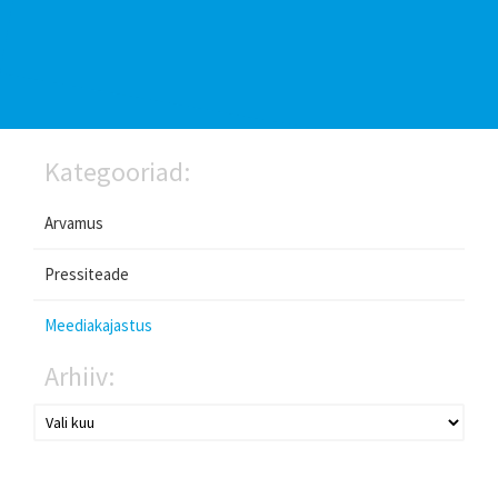
Kategooriad:
Arvamus
Pressiteade
Meediakajastus
Arhiiv: