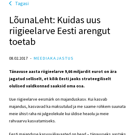
Tagasi
LõunaLeht: Kuidas uus
riigieelarve Eesti arengut
toetab
08.02.2017
MEEDIAKAJASTUS
Tänavuse aasta riigieelarve 9,66 miljardit eurot on ära
jagatud selliselt, et kõik Eesti jaoks strateegiliselt
olulised valdkonnad saaksid oma osa.
Uue riigieelarve eesmärk on majanduskasv. Kui kasvab
majandus, kasvavad ka maksutulud ja me saame rohkem suunata
meie ühist raha nii julgeolekule kui üldise heaolu ja meie
rahvaarvu kasvatamiseks.
Eesti majanduse kasvuväljavaated on head – tänavuseks aastaks