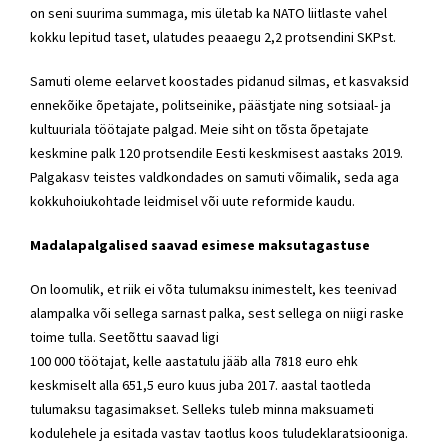
on seni suurima summaga, mis ületab ka NATO liitlaste vahel
kokku lepitud taset, ulatudes peaaegu 2,2 protsendini SKPst.
Samuti oleme eelarvet koostades pidanud silmas, et kasvaksid
ennekõike õpetajate, politseinike, päästjate ning sotsiaal- ja
kultuuriala töötajate palgad. Meie siht on tõsta õpetajate
keskmine palk 120 protsendile Eesti keskmisest aastaks 2019.
Palgakasv teistes valdkondades on samuti võimalik, seda aga
kokkuhoiukohtade leidmisel või uute reformide kaudu.
Madalapalgalised saavad esimese maksutagastuse
On loomulik, et riik ei võta tulumaksu inimestelt, kes teenivad
alampalka või sellega sarnast palka, sest sellega on niigi raske
toime tulla. Seetõttu saavad ligi
100 000 töötajat, kelle aastatulu jääb alla 7818 euro ehk
keskmiselt alla 651,5 euro kuus juba 2017. aastal taotleda
tulumaksu tagasimakset. Selleks tuleb minna maksuameti
kodulehele ja esitada vastav taotlus koos tuludeklaratsiooniga.