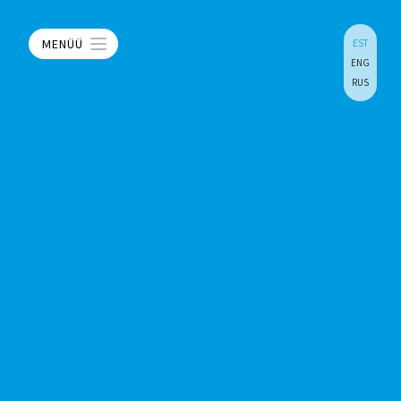
MENÜÜ
EST
ENG
RUS