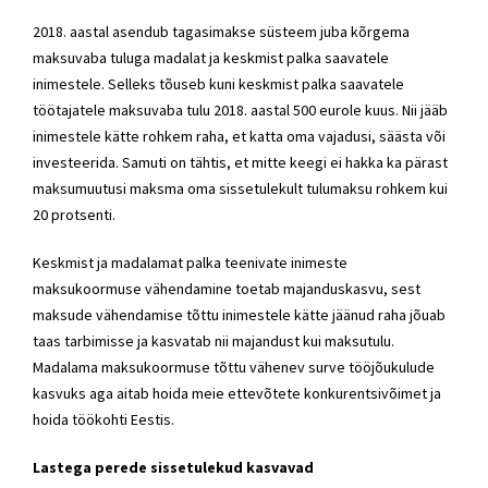
2018. aastal asendub tagasimakse süsteem juba kõrgema
maksuvaba tuluga madalat ja keskmist palka saavatele
inimestele. Selleks tõuseb kuni keskmist palka saavatele
töötajatele maksuvaba tulu 2018. aastal 500 eurole kuus. Nii jääb
inimestele kätte rohkem raha, et katta oma vajadusi, säästa või
investeerida. Samuti on tähtis, et mitte keegi ei hakka ka pärast
maksumuutusi maksma oma sissetulekult tulumaksu rohkem kui
20 protsenti.
Keskmist ja madalamat palka teenivate inimeste
maksukoormuse vähendamine toetab majanduskasvu, sest
maksude vähendamise tõttu inimestele kätte jäänud raha jõuab
taas tarbimisse ja kasvatab nii majandust kui maksutulu.
Madalama maksukoormuse tõttu vähenev surve tööjõukulude
kasvuks aga aitab hoida meie ettevõtete konkurentsivõimet ja
hoida töökohti Eestis.
Lastega perede sissetulekud kasvavad