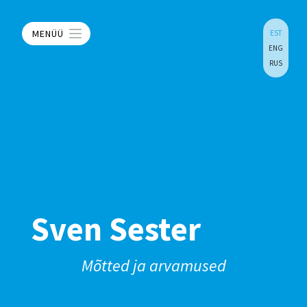
MENÜÜ
EST
ENG
RUS
Sven Sester
Mõtted ja arvamused