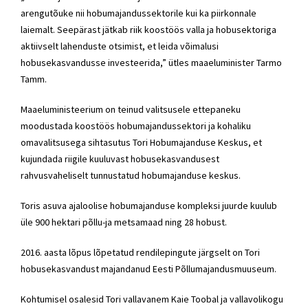
arengutõuke nii hobumajandussektorile kui ka piirkonnale
laiemalt. Seepärast jätkab riik koostöös valla ja hobusektoriga
aktiivselt lahenduste otsimist, et leida võimalusi
hobusekasvandusse investeerida,” ütles maaeluminister Tarmo
Tamm.
Maaeluministeerium on teinud valitsusele ettepaneku
moodustada koostöös hobumajandussektori ja kohaliku
omavalitsusega sihtasutus Tori Hobumajanduse Keskus, et
kujundada riigile kuuluvast hobusekasvandusest
rahvusvaheliselt tunnustatud hobumajanduse keskus.
Toris asuva ajaloolise hobumajanduse kompleksi juurde kuulub
üle 900 hektari põllu-ja metsamaad ning 28 hobust.
2016. aasta lõpus lõpetatud rendilepingute järgselt on Tori
hobusekasvandust majandanud Eesti Põllumajandusmuuseum.
Kohtumisel osalesid Tori vallavanem Kaie Toobal ja vallavolikogu