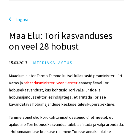
Tagasi
Maa Elu: Tori kasvanduses
on veel 28 hobust
15.03.2017
MEEDIAKAJASTUS
Maaeluminister Tarmo Tamme kutsel külastasid peaminister Jüri
Ratas ja
rahandusminister Sven Sester
esmaspäeval Tori
hobusekasvandust, kus kohtusid Tori valla juhtide ja
hobumajandussektori esindajatega, et arutada Torisse
kavandatava hobumajanduse keskuse tulevikuperspektiive.
Tamme sõnul olid kõik kohtumisel osalenud ühel meelel, et
ajalooline Tori hobusekasvandus tuleb säilitada ja välja arendada.
„Hobumajanduse keskuse rajamine Torisse annaks olulise