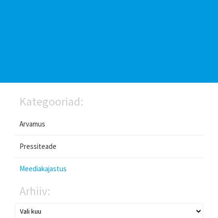
Kategooriad:
Arvamus
Pressiteade
Meediakajastus
Arhiiv: