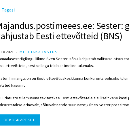
Tagasi
Majandus.postimeees.ee: Sester:
ahjustab Eesti ettevõtteid (BNS)
.10.2021
MEEDIAKAJASTUS
amaalasest riigikogu liikme
Sven Sesteri
sõnul kahjustab valitsuse otsus t
sti ettevõtteid, sest sellega tekib astmeline tulumaks.
steri hinnangul on on Eesti ettevõtluskeskkonna konkurentsieeliseks tulu
otatud kasumit.
uudatuste tulemusena tekitatakse Eesti ettevõtetele sisuliselt kahe kast
ksustatakse erinevalt, sõltuvalt nende suurusest,» ütles Sester pressitea
LOE KOGU ARTIKLIT