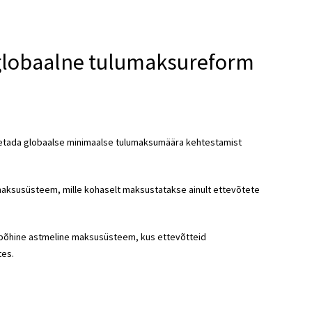
 globaalne tulumaksureform
oetada globaalse minimaalse tulumaksumäära kehtestamist
maksusüsteem, mille kohaselt maksustatakse ainult ettevõtete
i põhine astmeline maksusüsteem, kus ettevõtteid
tes.