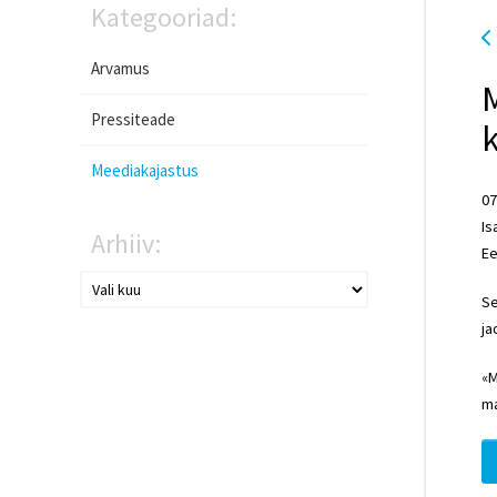
Kategooriad:
Arvamus
Pressiteade
k
Meediakajastus
07
Is
Arhiiv:
Ee
Se
ja
«M
ma