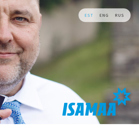
EST
ENG
RUS