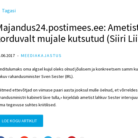
Tagasi
Majandus24.postimees.ee: Ametist
orduvalt mujale kutsutud (Siiri Li
.06.2017
MEEDIAKAJASTUS
nditulumaks oma algsel kujul oleks olnud jõulisem ja konkreetsem samm kui 
hkuv rahandusminister Sven Sester (IRL).
itmed ettevõtjad on viimase paari aasta jooksul mulle öelnud, et võrrelde
handusministri kabineti läve tulla,» kirjeldab ametist lahkuv Sester intervjuu
ma tegevuse suhtes kriitilised.
LOE KOGU ARTIKLIT