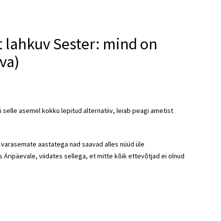
 lahkuv Sester: mind on
iva)
selle asemel kokku lepitud alternatiiv, leiab peagi ametist
s varasemate aastatega nad saavad alles nüüd üle
s Äripäevale, viidates sellega, et mitte kõik ettevõtjad ei olnud