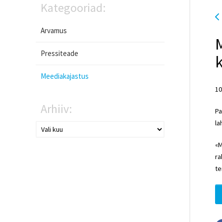
Kategooriad:
Arvamus
Pressiteade
k
Meediakajastus
10
Arhiiv:
Pa
la
«M
ra
te