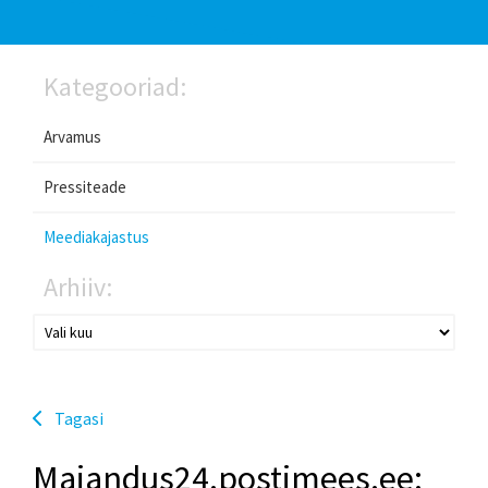
Kategooriad:
Arvamus
Pressiteade
Meediakajastus
Arhiiv:
Tagasi
Majandus24.postimees.ee: