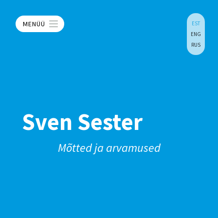
MENÜÜ
EST
ENG
RUS
Sven Sester
Mõtted ja arvamused