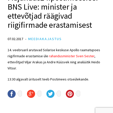
BNS Live: minister ja
ettevõtjad räägivad
riigifirmade erastamisest
07.02.2017
MEEDIAKAJASTUS
14. veebruaril arutavad Solarise keskuse Apollo raamatupoes
riigifirmade erastamise üle
rahandusminister Sven Sester
,
ettevõtjad Viljar Arakas ja Andre Küüsvek ning analüütik Heido
Vitsur.
13:30 algavalt ürituselt teeb Postimees otseülekande.