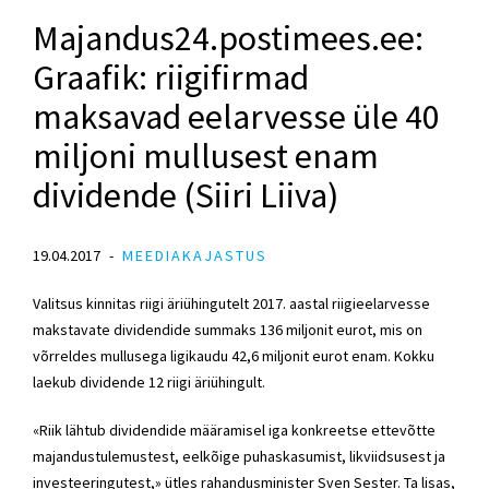
Majandus24.postimees.ee:
Graafik: riigifirmad
maksavad eelarvesse üle 40
miljoni mullusest enam
dividende (Siiri Liiva)
19.04.2017
MEEDIAKAJASTUS
Valitsus kinnitas riigi äriühingutelt 2017. aastal riigieelarvesse
makstavate dividendide summaks 136 miljonit eurot, mis on
võrreldes mullusega ligikaudu 42,6 miljonit eurot enam. Kokku
laekub dividende 12 riigi äriühingult.
«Riik lähtub dividendide määramisel iga konkreetse ettevõtte
majandustulemustest, eelkõige puhaskasumist, likviidsusest ja
investeeringutest,» ütles rahandusminister Sven Sester. Ta lisas,