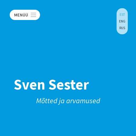
MENÜÜ
EST
ENG
RUS
Sven Sester
Mõtted ja arvamused