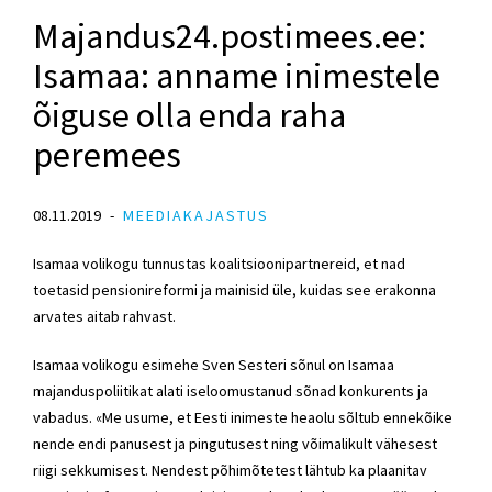
Majandus24.postimees.ee:
Isamaa: anname inimestele
õiguse olla enda raha
peremees
08.11.2019
MEEDIAKAJASTUS
Isamaa volikogu tunnustas koalitsioonipartnereid, et nad
toetasid pensionireformi ja mainisid üle, kuidas see erakonna
arvates aitab rahvast.
Isamaa volikogu esimehe Sven Sesteri sõnul on Isamaa
majanduspoliitikat alati iseloomustanud sõnad konkurents ja
vabadus. «Me usume, et Eesti inimeste heaolu sõltub ennekõike
nende endi panusest ja pingutusest ning võimalikult vähesest
riigi sekkumisest. Nendest põhimõtetest lähtub ka plaanitav