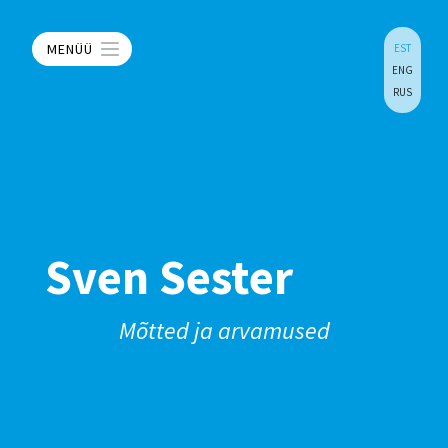
MENÜÜ
EST
ENG
RUS
Sven Sester
Mõtted ja arvamused