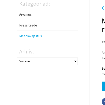
Kategooriad:
Arvamus
M
Pressiteade
Meediakajastus
29
Arhiiv:
Am
to
Ee
mi