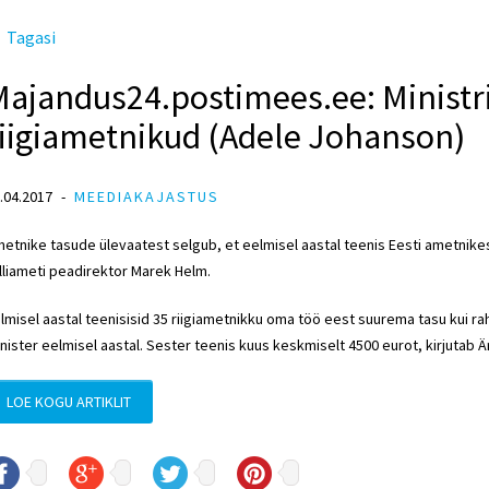
Tagasi
ajandus24.postimees.ee: Ministri
riigiametnikud (Adele Johanson)
.04.2017
MEEDIAKAJASTUS
etnike tasude ülevaatest selgub, et eelmisel aastal teenis Eesti ametnik
lliameti peadirektor Marek Helm.
lmisel aastal teenisisid 35 riigiametnikku oma töö eest suurema tasu kui 
nister eelmisel aastal. Sester teenis kuus keskmiselt 4500 eurot, kirjutab Ä
LOE KOGU ARTIKLIT