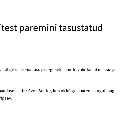
test paremini tasustatud
est kõige suurema tasu praeguseks ametit vahetanud maksu- ja
rahandusminister Sven Sester, kes oli kõige suurema kogutasuga
ripäev.