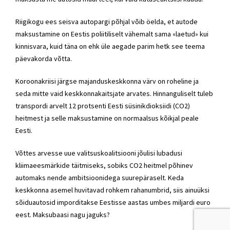
Riigikogu ees seisva autopargi põhjal võib öelda, et autode
maksustamine on Eestis poliitiliselt vähemalt sama «laetud» kui
kinnisvara, kuid täna on ehk üle aegade parim hetk see teema
päevakorda võtta.
Koroonakriisi järgse majanduskeskkonna värv on roheline ja
seda mitte vaid keskkonnakaitsjate arvates. Hinnanguliselt tuleb
transpordi arvelt 12 protsenti Eesti süsinikdioksiidi (CO2)
heitmest ja selle maksustamine on normaalsus kõikjal peale
Eesti.
Võttes arvesse uue valitsuskoalitsiooni jõulisi lubadusi
kliimaeesmärkide täitmiseks, sobiks CO2 heitmel põhinev
automaks nende ambitsioonidega suurepäraselt. Keda
keskkonna asemel huvitavad rohkem rahanumbrid, siis ainuüksi
sõiduautosid imporditakse Eestisse aastas umbes miljardi euro
eest. Maksubaasi nagu jaguks?