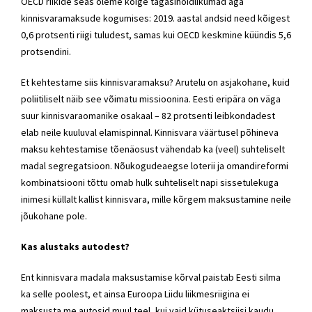
OECD riikide seas oleme kõige tagasihoidlikumad aga
kinnisvaramaksude kogumises: 2019. aastal andsid need kõigest
0,6 protsenti riigi tuludest, samas kui OECD keskmine küündis 5,6
protsendini.
Et kehtestame siis kinnisvaramaksu? Arutelu on asjakohane, kuid
poliitiliselt näib see võimatu missioonina. Eesti eripära on väga
suur kinnisvaraomanike osakaal – 82 protsenti leibkondadest
elab neile kuuluval elamispinnal. Kinnisvara väärtusel põhineva
maksu kehtestamise tõenäosust vähendab ka (veel) suhteliselt
madal segregatsioon. Nõukogudeaegse loterii ja omandireformi
kombinatsiooni tõttu omab hulk suhteliselt napi sissetulekuga
inimesi küllalt kallist kinnisvara, mille kõrgem maksustamine neile
jõukohane pole.
Kas alustaks autodest?
Ent kinnisvara madala maksustamise kõrval paistab Eesti silma
ka selle poolest, et ainsa Euroopa Liidu liikmesriigina ei
maksusta me autosid muul teel, kui vaid kütuseaktsiisi kaudu.