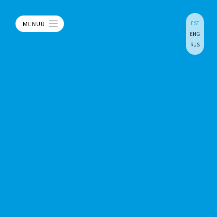
MENÜÜ
EST
ENG
RUS