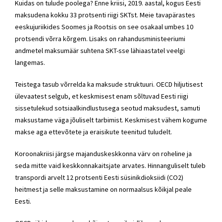
Kuidas on tulude poolega? Enne kriisi, 2019. aastal, kogus Eesti
maksudena kokku 33 protsenti riigi SKTst. Meie tavapärastes
eeskujuriikides Soomes ja Rootsis on see osakaal umbes 10
protsendi võrra kõrgem. Lisaks on rahandusministeeriumi
andmetel maksumäär suhtena SKT-sse lähiaastatel veelgi
langemas.
Teistega tasub võrrelda ka maksude struktuuri. OECD hiljutisest
ülevaatest selgub, et keskmisest enam sõltuvad Eesti riigi
sissetulekud sotsiaalkindlustusega seotud maksudest, samuti
maksustame väga jõuliselt tarbimist. Keskmisest vähem kogume
makse aga ettevõtete ja eraisikute teenitud tuludelt.
Koroonakriisi järgse majanduskeskkonna värv on roheline ja
seda mitte vaid keskkonnakaitsjate arvates. Hinnanguliselt tuleb
transpordi arvelt 12 protsenti Eesti süsinikdioksiidi (CO2)
heitmest ja selle maksustamine on normaalsus kõikjal peale
Eesti.