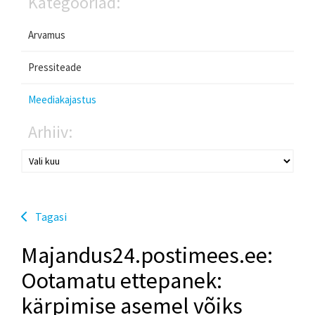
Kategooriad:
Arvamus
Pressiteade
Meediakajastus
Arhiiv:
Tagasi
Majandus24.postimees.ee:
Ootamatu ettepanek:
kärpimise asemel võiks