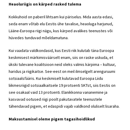
Heaoluriigis on kärped rasked tulema
Kokkuhoid on paberil lihtsam kui päriselus. Mida aasta edasi,
seda enam võtab elu Eestis ühe tavalise, heaoluga harjunud,
Lääne-Euroopa riigi nägu, kus kärped avalikes teenustes või
hüvedes tunduvad mõeldamatuna.
Kui vaadata valdkondasid, kus Eesti riik kulutab täna Euroopa
keskmisest märkimisväärselt enam, siis on raske uskuda, et
ükski tulevane koalitsioon neid oleks valmis kärpima – kultuur,
haridus ja riigikaitse. See-eest on meil ilmselgelt arenguruumi
sotsiaalsfääris. Kui keskmiselt kulutavad Euroopa Liidu
liikmesriigid sotsiaalkaitsele 19 protsenti SKTst, siis Eestis on
see osakaal vaid 13 protsenti. Elanikkonna vananemine ja
kasvavad ootused riigi poolt pakutavatele teenustele
tähendavad pigem, et edaspidi vajab valdkond oluliselt lisaraha.
Maksustamisel oleme pigem tagasihoidlikud