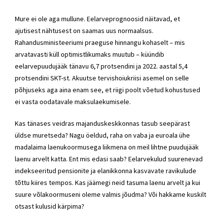
Mure ei ole aga mullune. Eelarveprognoosid näitavad, et
ajutisest nähtusest on saamas uus normaalsus.
Rahandusministeeriumi praeguse hinnangu kohaselt – mis
arvatavasti küll optimistlikumaks muutub – küündib
eelarvepuudujääk tänavu 6,7 protsendini ja 2022. aastal 5,4
protsendini SKT-st. Akuutse tervishoiukriisi asemel on selle
põhjuseks aga aina enam see, et riigi poolt võetud kohustused
ei vasta oodatavale maksulaekumisele.
Kas tänases veidras majanduskeskkonnas tasub seepärast
üldse muretseda? Nagu öeldud, raha on vaba ja euroala ühe
madalaima laenukoormusega liikmena on meil lihtne puudujääk
laenu arvelt katta. Ent mis edasi saab? Eelarvekulud suurenevad
indekseeritud pensionite ja elanikkonna kasvavate ravikulude
tõttu kiires tempos. Kas jäämegi neid tasuma laenu arvelt ja kui
suure võlakoormuseni oleme valmis jõudma? Või hakkame kuskilt
otsast kulusid kärpima?