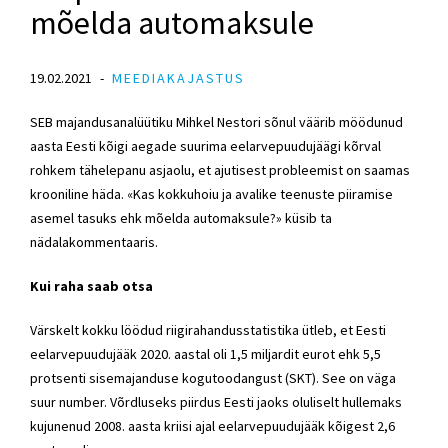
mõelda automaksule
19.02.2021
MEEDIAKAJASTUS
SEB majandusanalüütiku Mihkel Nestori sõnul väärib möödunud
aasta Eesti kõigi aegade suurima eelarvepuudujäägi kõrval
rohkem tähelepanu asjaolu, et ajutisest probleemist on saamas
krooniline häda. «Kas kokkuhoiu ja avalike teenuste piiramise
asemel tasuks ehk mõelda automaksule?» küsib ta
nädalakommentaaris.
Kui raha saab otsa
Värskelt kokku löödud riigirahandusstatistika ütleb, et Eesti
eelarvepuudujääk 2020. aastal oli 1,5 miljardit eurot ehk 5,5
protsenti sisemajanduse kogutoodangust (SKT). See on väga
suur number. Võrdluseks piirdus Eesti jaoks oluliselt hullemaks
kujunenud 2008. aasta kriisi ajal eelarvepuudujääk kõigest 2,6