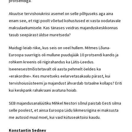
protsendiga.
Akuutse tervishoiukriisi asemel on selle põhjuseks aga aina
enam see, et riigi poolt võetud kohustused ei vasta oodatavale
maksulaekumisele. Kas tänases veidras majanduskeskkonnas
tasub seepärast üldse muretseda?
Muidugi leiab riike, kus seis on veel hullem. Mitmes Lõuna-
Euroopa suurriigis oli mullune puudujääk 10 protsendi kandis ja
rohkem kreenis oli riigirahandus ka Lätis-Leedus.
Iseenesestmõistetavalt oli aasta pehmelt öeldes ka
«erakordne». Kes muretseks eelarvetasakaalu pärast, kui
tervishoiusüsteemi ja majandust ähvardab totaalne kollaps? Eriti
kui keskpank rahakraani avatuna hoiab.
SEB majandusanalüütiku Mihkel Nestori sõnul paistab Eesti silma
selle poolest, et ainsa Euroopa Liidu liikmesriigina ei maksusta
me autosid muul moel, kui vaid kütuseaktsiisi kaudu.
Konstantin Sednev