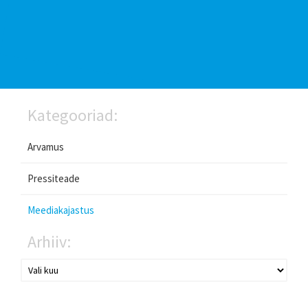
Kategooriad:
Arvamus
Pressiteade
Meediakajastus
Arhiiv: