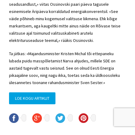
seadusandlust,» viitas Ossinovski paari päeva tagusele
esinemisele Äripäeva korraldatud energiakonverentsil. «See
väide põhineb minu kogemusel valitsuse liikmena. Ehk kõige
markantsem, aga kaugeltki mitte ainus näide on Rõivase teise
valitsuse ajal toimunud valitsuskabineti arutelu
elektrituruseaduse teemal,» rääkis Ossinovski.
Ta jätkas: «Majandusminister Kristen Michal tõi ettepaneku
lubada puidu masspõletamist Narva ahjudes, millele SDE on
aastaid tugevalt vastu seisnud. See on olnud Eesti Energia
pikaajaline soov, ning nagu ikka, toetas seda ka üldkoosoleku
ülesannetes toonane rahandusminister Sven Sester.»
LOE KOGU ARTIKLIT