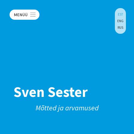
MENÜÜ
EST
ENG
RUS
Sven Sester
Mõtted ja arvamused