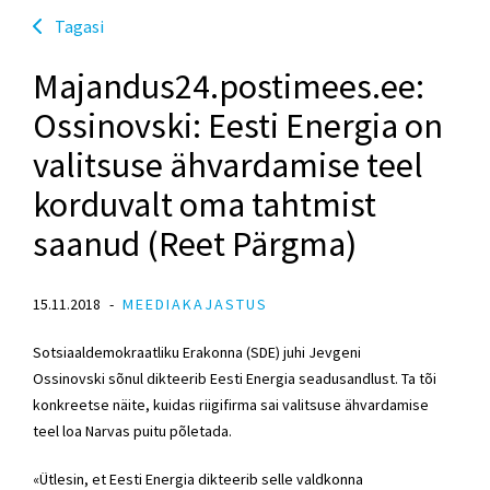
Tagasi
Majandus24.postimees.ee:
Ossinovski: Eesti Energia on
valitsuse ähvardamise teel
korduvalt oma tahtmist
saanud (Reet Pärgma)
15.11.2018
MEEDIAKAJASTUS
Sotsiaaldemokraatliku Erakonna (SDE) juhi Jevgeni
Ossinovski sõnul dikteerib Eesti Energia seadusandlust. Ta tõi
konkreetse näite, kuidas riigifirma sai valitsuse ähvardamise
teel loa Narvas puitu põletada.
«Ütlesin, et Eesti Energia dikteerib selle valdkonna