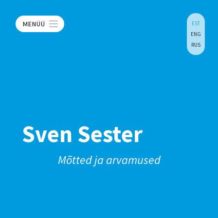
MENÜÜ
EST
ENG
RUS
Sven Sester
Mõtted ja arvamused