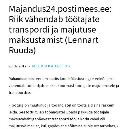
Majandus24.postimees.ee:
Riik vähendab töötajate
transpordi ja majutuse
maksustamist (Lennart
Ruuda)
28.02.2017
MEEDIAKAJASTUS
Rahandusministeerium saatis kooskõlastusringile eelnõu, mis
vähendab tööandjate maksukoormust töötajate majutamisele ja
transpordile.
«Tööturg on muutunud ja tööandjatel on töötajaid aina raskem
leida. Seetõttu tuleb tööandjatel lubada pakkuda töötajale
maksuvabalt igapäevast transporti töö ja kodu vahel või
majutusvõimalust, kui igapäevane sõitmine ei ole otstarbekas,»