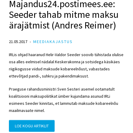
Majandus24.postimees.ee:
Seeder tahab mitme maksu
ärajätmist (Andres Reimer)
21.05.2017
MEEDIAKAJASTUS
IRLis ohjad haaranud Helir-Valdor Seeder soovib tühistada olulise
osa alles eelmisel nädalal Keskerakonna ja sotsidega käsikäes
riigikogusse viidud maksude kobareelnõust, vabastades
ettevõtjad pandi-, suhkru ja pakendimaksust.
Praeguse rahandusministri Sven Sesteri asemel ootamatult
koalitsiooni maksupoliitikat ümber kujundama asunud IRLi
esimees Seeder kinnitas, et lammutab maksude kobareelnõu
maailmavaate nimel.
LOE KOGU ARTIKLIT