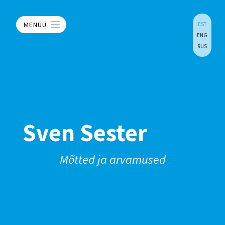
MENÜÜ
EST
ENG
RUS
Sven Sester
Mõtted ja arvamused