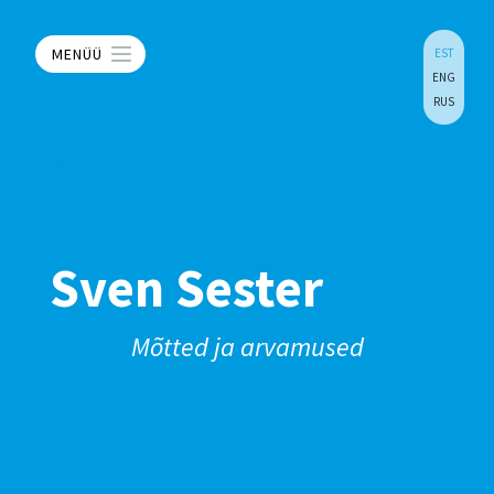
MENÜÜ
EST
ENG
RUS
Sven Sester
Mõtted ja arvamused