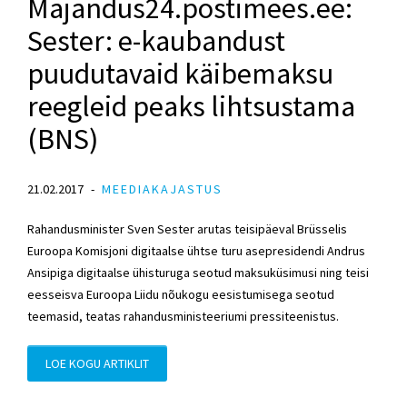
Majandus24.postimees.ee:
Sester: e-kaubandust
puudutavaid käibemaksu
reegleid peaks lihtsustama
(BNS)
21.02.2017
MEEDIAKAJASTUS
Rahandusminister Sven Sester arutas teisipäeval Brüsselis
Euroopa Komisjoni digitaalse ühtse turu asepresidendi Andrus
Ansipiga digitaalse ühisturuga seotud maksuküsimusi ning teisi
eesseisva Euroopa Liidu nõukogu eesistumisega seotud
teemasid, teatas rahandusministeeriumi pressiteenistus.
LOE KOGU ARTIKLIT