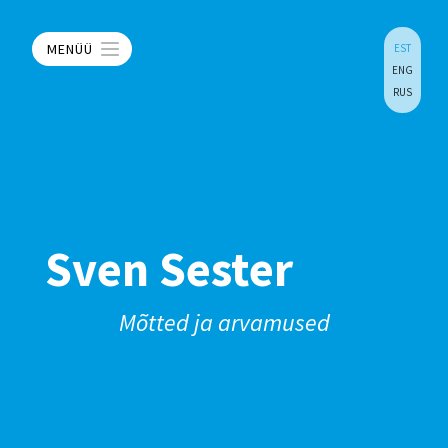
MENÜÜ
EST
ENG
RUS
Sven Sester
Mõtted ja arvamused