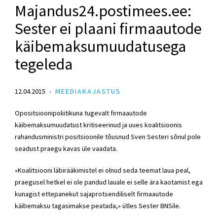
Majandus24.postimees.ee:
Sester ei plaani firmaautode
käibemaksumuudatusega
tegeleda
12.04.2015
MEEDIAKAJASTUS
Opositsioonipoliitikuna tugevalt firmaautode
käibemaksumuudatust kritiseerinud ja uues koalitsioonis
rahandusministri positsioonile tõusnud Sven Sesteri sõnul pole
seadust praegu kavas üle vaadata.
«Koalitsiooni läbirääkimistel ei olnud seda teemat laua peal,
praegusel hetkel ei ole pandud lauale ei selle ära kaotamist ega
kunagist ettepanekut sajaprotsendiliselt firmaautode
käibemaksu tagasimakse peatada,» ütles Sester BNSile.