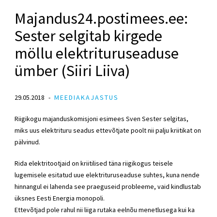
Majandus24.postimees.ee:
Sester selgitab kirgede
möllu elektrituruseaduse
ümber (Siiri Liiva)
29.05.2018
MEEDIAKAJASTUS
Riigikogu majanduskomisjoni esimees Sven Sester selgitas,
miks uus elektrituru seadus ettevõtjate poolt nii palju kriitikat on
pälvinud.
Rida elektritootjaid on kriitilised täna riigikogus teisele
lugemisele esitatud uue elektrituruseaduse suhtes, kuna nende
hinnangul ei lahenda see praeguseid probleeme, vaid kindlustab
üksnes Eesti Energia monopoli.
Ettevõtjad pole rahul nii liiga rutaka eelnõu menetlusega kui ka