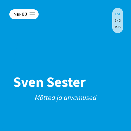
MENÜÜ
EST
ENG
RUS
Sven Sester
Mõtted ja arvamused