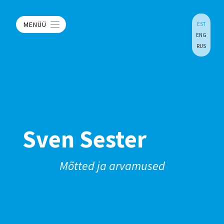
MENÜÜ
EST
ENG
RUS
Sven Sester
Mõtted ja arvamused