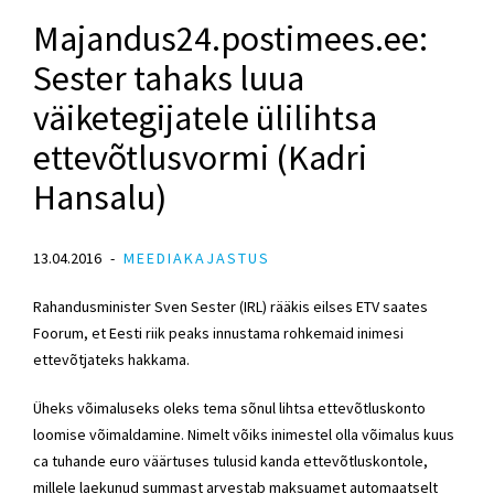
Majandus24.postimees.ee:
Sester tahaks luua
väiketegijatele ülilihtsa
ettevõtlusvormi (Kadri
Hansalu)
13.04.2016
MEEDIAKAJASTUS
Rahandusminister Sven Sester (IRL) rääkis eilses ETV saates
Foorum, et Eesti riik peaks innustama rohkemaid inimesi
ettevõtjateks hakkama.
Üheks võimaluseks oleks tema sõnul lihtsa ettevõtluskonto
loomise võimaldamine. Nimelt võiks inimestel olla võimalus kuus
ca tuhande euro väärtuses tulusid kanda ettevõtluskontole,
millele laekunud summast arvestab maksuamet automaatselt