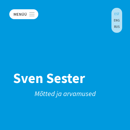
MENÜÜ
EST
ENG
RUS
Sven Sester
Mõtted ja arvamused