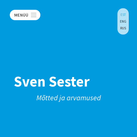
MENÜÜ
EST
ENG
RUS
Sven Sester
Mõtted ja arvamused