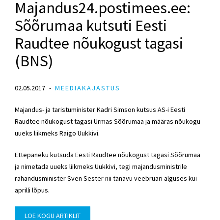
Majandus24.postimees.ee:
Sõõrumaa kutsuti Eesti
Raudtee nõukogust tagasi
(BNS)
02.05.2017
MEEDIAKAJASTUS
Majandus- ja taristuminister Kadri Simson kutsus AS-i Eesti
Raudtee nõukogust tagasi Urmas Sõõrumaa ja määras nõukogu
uueks liikmeks Raigo Uukkivi.
Ettepaneku kutsuda Eesti Raudtee nõukogust tagasi Sõõrumaa
ja nimetada uueks liikmeks Uukkivi, tegi majandusministrile
rahandusminister Sven Sester nii tänavu veebruari alguses kui
aprilli lõpus.
LOE KOGU ARTIKLIT