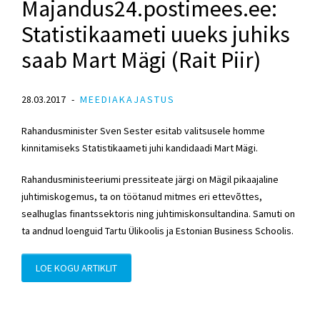
Majandus24.postimees.ee:
Statistikaameti uueks juhiks
saab Mart Mägi (Rait Piir)
28.03.2017
MEEDIAKAJASTUS
Rahandusminister Sven Sester esitab valitsusele homme
kinnitamiseks Statistikaameti juhi kandidaadi Mart Mägi.
Rahandusministeeriumi pressiteate järgi on Mägil pikaajaline
juhtimiskogemus, ta on töötanud mitmes eri ettevõttes,
sealhuglas finantssektoris ning juhtimiskonsultandina. Samuti on
ta andnud loenguid Tartu Ülikoolis ja Estonian Business Schoolis.
LOE KOGU ARTIKLIT