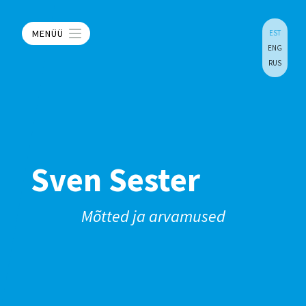
MENÜÜ
EST
ENG
RUS
Sven Sester
Mõtted ja arvamused