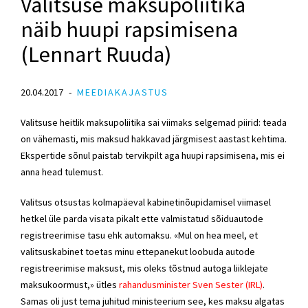
Valitsuse maksupoliitika
näib huupi rapsimisena
(Lennart Ruuda)
20.04.2017
MEEDIAKAJASTUS
Valitsuse heitlik maksupoliitika sai viimaks selgemad piirid: teada
on vähemasti, mis maksud hakkavad järgmisest aastast kehtima.
Ekspertide sõnul paistab tervikpilt aga huupi rapsimisena, mis ei
anna head tulemust.
Valitsus otsustas kolmapäeval kabinetinõupidamisel viimasel
hetkel üle parda visata pikalt ette valmistatud sõiduautode
registreerimise tasu ehk automaksu. «Mul on hea meel, et
valitsuskabinet toetas minu ettepanekut loobuda autode
registreerimise maksust, mis oleks tõstnud autoga liiklejate
maksukoormust,» ütles
rahandusminister Sven Sester (IRL)
.
Samas oli just tema juhitud ministeerium see, kes maksu algatas