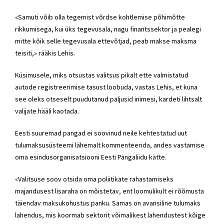
«Samuti võib olla tegemist võrdse kohtlemise põhimõtte
rikkumisega, kui üks tegevusala, nagu finantssektor ja pealegi
mitte kõik selle tegevusala ettevõtjad, peab makse maksma
teisiti,» rääkis Lehis.
Küsimusele, miks otsustas valitsus pikalt ette valmistatud
autode registreerimise tasust loobuda, vastas Lehis, et kuna
see oleks otseselt puudutanud paljusid inimesi, kardeti lihtsalt
valijate hääli kaotada.
Eesti suuremad pangad ei soovinud neile kehtestatud uut
tulumaksusüsteemi lähemalt kommenteerida, andes vastamise
oma esindusorganisatsiooni Eesti Pangaliidu kätte.
«Valitsuse soov otsida oma poliitikate rahastamiseks
majandusest lisaraha on mõistetav, ent loomulikult ei rõõmusta
täiendav maksukohustus panku. Samas on avansiline tulumaks
lahendus, mis koormab sektorit võimalikest lahendustest kõige