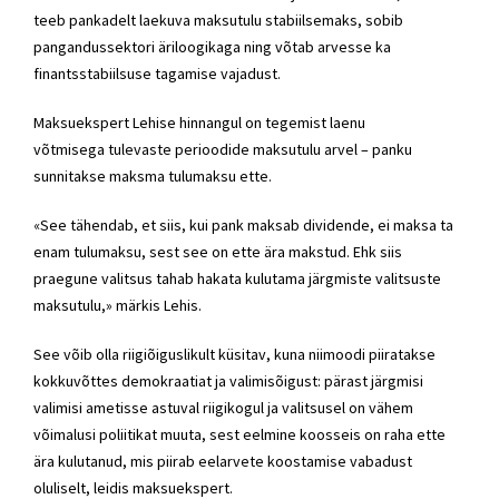
teeb pankadelt laekuva maksutulu stabiilsemaks, sobib
pangandussektori äriloogikaga ning võtab arvesse ka
finantsstabiilsuse tagamise vajadust.
Maksuekspert Lehise hinnangul on tegemist laenu
võtmisega tulevaste perioodide maksutulu arvel – panku
sunnitakse maksma tulumaksu ette.
«See tähendab, et siis, kui pank maksab dividende, ei maksa ta
enam tulumaksu, sest see on ette ära makstud. Ehk siis
praegune valitsus tahab hakata kulutama järgmiste valitsuste
maksutulu,» märkis Lehis.
See võib olla riigiõiguslikult küsitav, kuna niimoodi piiratakse
kokkuvõttes demokraatiat ja valimisõigust: pärast järgmisi
valimisi ametisse astuval riigikogul ja valitsusel on vähem
võimalusi poliitikat muuta, sest eelmine koosseis on raha ette
ära kulutanud, mis piirab eelarvete koostamise vabadust
oluliselt, leidis maksuekspert.