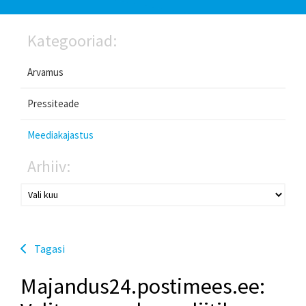
Kategooriad:
Arvamus
Pressiteade
Meediakajastus
Arhiiv:
Tagasi
Majandus24.postimees.ee: