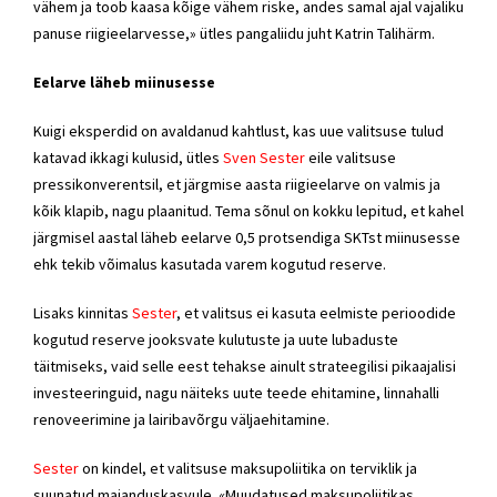
vähem ja toob kaasa kõige vähem riske, andes samal ajal vajaliku
panuse riigieelarvesse,» ütles pangaliidu juht Katrin Talihärm.
Eelarve läheb miinusesse
Kuigi eksperdid on avaldanud kahtlust, kas uue valitsuse tulud
katavad ikkagi kulusid, ütles
Sven Sester
eile valitsuse
pressikonverentsil, et järgmise aasta riigieelarve on valmis ja
kõik klapib, nagu plaanitud. Tema sõnul on kokku lepitud, et kahel
järgmisel aastal läheb eelarve 0,5 protsendiga SKTst miinusesse
ehk tekib võimalus kasutada varem kogutud reserve.
Lisaks kinnitas
Sester
, et valitsus ei kasuta eelmiste perioodide
kogutud reserve jooksvate kulutuste ja uute lubaduste
täitmiseks, vaid selle eest tehakse ainult strateegilisi pikaajalisi
investeeringuid, nagu näiteks uute teede ehitamine, linnahalli
renoveerimine ja lairibavõrgu väljaehitamine.
Sester
on kindel, et valitsuse maksupoliitika on terviklik ja
suunatud majanduskasvule. «Muudatused maksupoliitikas