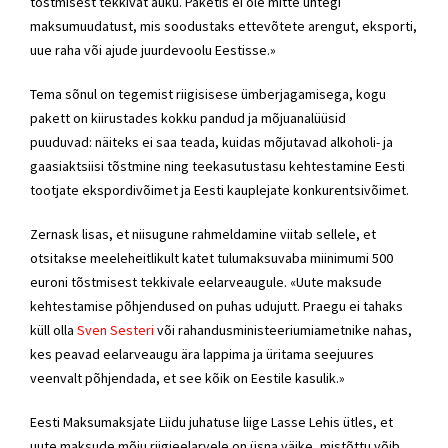
tõstmisest tekkivat auku. Paketis ei ole mitte ühtegi
maksumuudatust, mis soodustaks ettevõtete arengut, eksporti,
uue raha või ajude juurdevoolu Eestisse.»
Tema sõnul on tegemist riigisisese ümberjagamisega, kogu
pakett on kiirustades kokku pandud ja mõjuanalüüsid
puuduvad: näiteks ei saa teada, kuidas mõjutavad alkoholi- ja
gaasiaktsiisi tõstmine ning teekasutustasu kehtestamine Eesti
tootjate ekspordivõimet ja Eesti kauplejate konkurentsivõimet.
Zernask lisas, et niisugune rahmeldamine viitab sellele, et
otsitakse meeleheitlikult katet tulumaksuvaba miinimumi 500
euroni tõstmisest tekkivale eelarveaugule. «Uute maksude
kehtestamise põhjendused on puhas udujutt. Praegu ei tahaks
küll olla
Sven Sesteri
või rahandusministeeriumiametnike nahas,
kes peavad eelarveaugu ära lappima ja üritama seejuures
veenvalt põhjendada, et see kõik on Eestile kasulik.»
Eesti Maksumaksjate Liidu juhatuse liige Lasse Lehis ütles, et
uute maksude mõju riigieelarvele on üsna väike, mistõttu võib