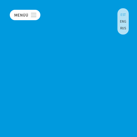
MENÜÜ
EST
ENG
RUS