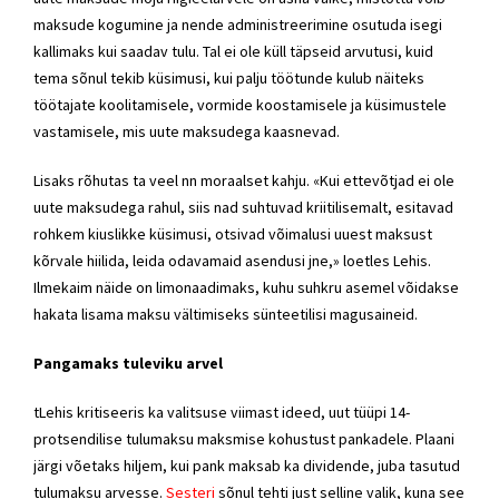
maksude kogumine ja nende administreerimine osutuda isegi
kallimaks kui saadav tulu. Tal ei ole küll täpseid arvutusi, kuid
tema sõnul tekib küsimusi, kui palju töötunde kulub näiteks
töötajate koolitamisele, vormide koostamisele ja küsimustele
vastamisele, mis uute maksudega kaasnevad.
Lisaks rõhutas ta veel nn moraalset kahju. «Kui ettevõtjad ei ole
uute maksudega rahul, siis nad suhtuvad kriitilisemalt, esitavad
rohkem kiuslikke küsimusi, otsivad võimalusi uuest maksust
kõrvale hiilida, leida odavamaid asendusi jne,» loetles Lehis.
Ilmekaim näide on limonaadimaks, kuhu suhkru asemel võidakse
hakata lisama maksu vältimiseks sünteetilisi magusaineid.
Pangamaks tuleviku arvel
tLehis kritiseeris ka valitsuse viimast ideed, uut tüüpi 14-
protsendilise tulumaksu maksmise kohustust pankadele. Plaani
järgi võetaks hiljem, kui pank maksab ka dividende, juba tasutud
tulumaksu arvesse.
Sesteri
sõnul tehti just selline valik, kuna see