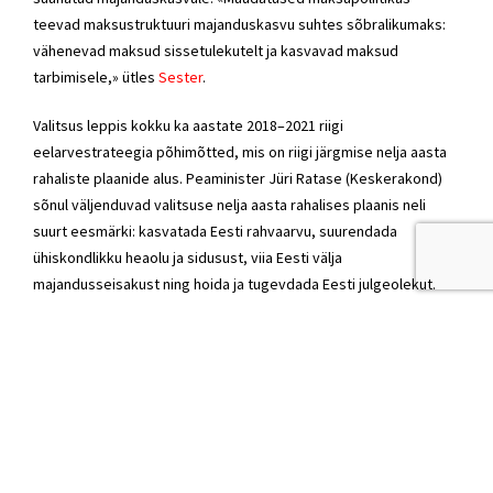
teevad maksustruktuuri majanduskasvu suhtes sõbralikumaks:
vähenevad maksud sissetulekutelt ja kasvavad maksud
tarbimisele,» ütles
Sester
.
Valitsus leppis kokku ka aastate 2018–2021 riigi
eelarvestrateegia põhimõtted, mis on riigi järgmise nelja aasta
rahaliste plaanide alus. Peaminister Jüri Ratase (Keskerakond)
sõnul väljenduvad valitsuse nelja aasta rahalises plaanis neli
suurt eesmärki: kasvatada Eesti rahvaarvu, suurendada
ühiskondlikku heaolu ja sidusust, viia Eesti välja
majandusseisakust ning hoida ja tugevdada Eesti julgeolekut.
TULEVAL AASTAL JÕUSTUVAD UUED JA MUUTUVAD MAKSUD
Maksuvaba tulu reform
, mille tulemusena tõuseb
tulumaksuvaba miinimum 500 euroni.
Teekasutustasu
, mille alusel hakatakse maksustama avalikel
teedel sõitvaid üle 3,5-tonniseid veoautosid.
Panditulumaks
, mis hakkab kehtima teatud kontsernisisestele