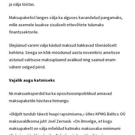
ja välja töötas.
Maksupaketist langes välja ka alguses kavandatud pangamaks,
mille asemele luuakse sisuliselt ettevõtete tulumaks
finantssektorile.
Ülejäänud varem välja käidud maksud hakkavad tõenäoliselt
kehtima. Seega on kõik möödunud aasta novembris ametisse
astunud valitsuse maksuplaanid avalikud ning saanud enam-
vähem selged piirid.
Vajalik augu katmiseks
Nii maksueksperdid kui ka opositsioonipoliitikud annavad
maksupaketile hävitava hinnangu.
«Üldpilt tundub täiesti huupi rapsimisena,» ütles KPMG Baltics OÜ
maksuvaldkonna juht Joel Zernask. «On ilmselge, et kogu
maksupakett on välja mõeldud katmaks maksuvaba miinimumi