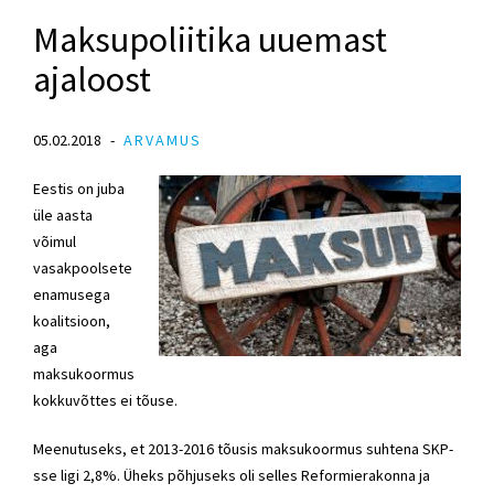
Maksupoliitika uuemast
ajaloost
05.02.2018
ARVAMUS
Eestis on juba
üle aasta
võimul
vasakpoolsete
enamusega
koalitsioon,
aga
maksukoormus
kokkuvõttes ei tõuse.
Meenutuseks, et 2013-2016 tõusis maksukoormus suhtena SKP-
sse ligi 2,8%. Üheks põhjuseks oli selles Reformierakonna ja