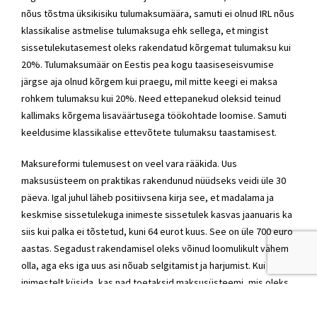
nõus tõstma üksikisiku tulumaksumäära, samuti ei olnud IRL nõus
klassikalise astmelise tulumaksuga ehk sellega, et mingist
sissetulekutasemest oleks rakendatud kõrgemat tulumaksu kui
20%. Tulumaksumäär on Eestis pea kogu taasiseseisvumise
järgse aja olnud kõrgem kui praegu, mil mitte keegi ei maksa
rohkem tulumaksu kui 20%. Need ettepanekud oleksid teinud
kallimaks kõrgema lisaväärtusega töökohtade loomise. Samuti
keeldusime klassikalise ettevõtete tulumaksu taastamisest.
Maksureformi tulemusest on veel vara rääkida. Uus
maksusüsteem on praktikas rakendunud nüüdseks veidi üle 30
päeva. Igal juhul läheb positiivsena kirja see, et madalama ja
keskmise sissetulekuga inimeste sissetulek kasvas jaanuaris ka
siis kui palka ei tõstetud, kuni 64 eurot kuus. See on üle 700 euro
aastas. Segadust rakendamisel oleks võinud loomulikult vähem
olla, aga eks iga uus asi nõuab selgitamist ja harjumist. Kui
inimestelt küsida, kas nad toetaksid maksusüsteemi, mis oleks
veidi lihtsam, aga nad peaksid rohkem tulumaksu maksma, siis ei
pruugi vastus tingimata „jah“ olla.