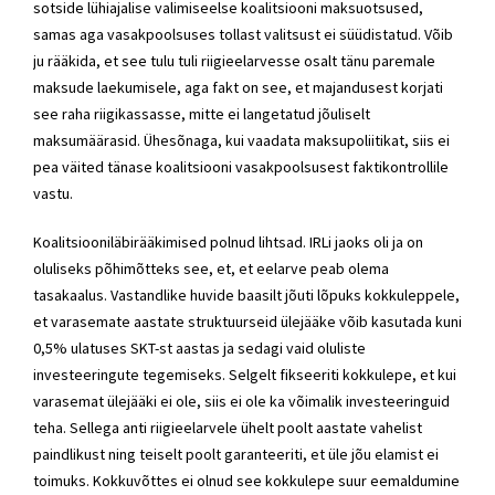
sotside lühiajalise valimiseelse koalitsiooni maksuotsused,
samas aga vasakpoolsuses tollast valitsust ei süüdistatud. Võib
ju rääkida, et see tulu tuli riigieelarvesse osalt tänu paremale
maksude laekumisele, aga fakt on see, et majandusest korjati
see raha riigikassasse, mitte ei langetatud jõuliselt
maksumäärasid. Ühesõnaga, kui vaadata maksupoliitikat, siis ei
pea väited tänase koalitsiooni vasakpoolsusest faktikontrollile
vastu.
Koalitsiooniläbirääkimised polnud lihtsad. IRLi jaoks oli ja on
oluliseks põhimõtteks see, et, et eelarve peab olema
tasakaalus. Vastandlike huvide baasilt jõuti lõpuks kokkuleppele,
et varasemate aastate struktuurseid ülejääke võib kasutada kuni
0,5% ulatuses SKT-st aastas ja sedagi vaid oluliste
investeeringute tegemiseks. Selgelt fikseeriti kokkulepe, et kui
varasemat ülejääki ei ole, siis ei ole ka võimalik investeeringuid
teha. Sellega anti riigieelarvele ühelt poolt aastate vahelist
paindlikust ning teiselt poolt garanteeriti, et üle jõu elamist ei
toimuks. Kokkuvõttes ei olnud see kokkulepe suur eemaldumine