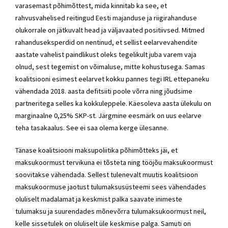
varasemast põhimõttest, mida kinnitab ka see, et
rahvusvahelised reitingud Eesti majanduse ja riigirahanduse
olukorrale on jätkuvalt head ja väljavaated positiivsed. Mitmed
rahanduseksperdid on nentinud, et sellist eelarvevahendite
aastate vahelist paindlikust oleks tegelikult juba varem vaja
olnud, sest tegemist on võimaluse, mitte kohustusega. Samas
koalitsiooni esimest eelarvet kokku pannes tegi IRL ettepaneku
vähendada 2018. aasta defitsiiti poole võrra ning jõudsime
partneritega selles ka kokkuleppele. Käesoleva aasta ülekulu on
marginaalne 0,25% SKP-st. Järgmine eesmärk on uus eelarve
teha tasakaalus. See ei saa olema kerge ülesanne.
Tänase koalitsiooni maksupoliitika põhimõtteks jäi, et
maksukoormust tervikuna ei tõsteta ning tööjõu maksukoormust
soovitakse vähendada. Sellest tulenevalt muutis koalitsioon
maksukoormuse jaotust tulumaksusüsteemi sees vähendades
oluliselt madalamat ja keskmist palka saavate inimeste
tulumaksu ja suurendades mõnevõrra tulumaksukoormust neil,
kelle sissetulek on oluliselt üle keskmise palga. Samuti on