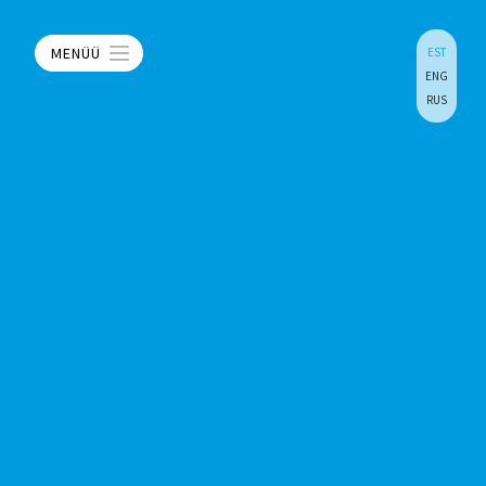
MENÜÜ
EST
ENG
RUS