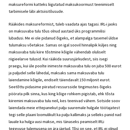
maksureformi katteks liigutatud maksukoormust teenimiselt
tarbimisele läbi aktsiisitõusude.
Rääkides maksureformist, tuleb vaadata ajas tagasi. IRL-i jaoks
on maksuvaba tulu tõus olnud aastaid üks programmilisi
lubadusi. Me ei ole pidanud õigeks, et alampalga tasemel üldse
tulumaksu võetakse. Samas on igal soovil hinnalipik küljes ning
maksuvaba tulu kiire tõstmine kõigile vähendab oluliselt
riigieelarve tulusid. Kui rääkida suurusjärkudest, siis isegi
praegu, kui üle poolte inimeste maksuvaba tulu on juba 500 eurot
ja paljudel selle lähedal, maksaks sama maksuvaba tulu
laiendamine kõigile, endiselt täiendavalt 150 miljonit eurot.
Seetõttu pidasime piiratud ressursside tingimustes õigeks
pöörata pilk sinna, kus king kõige rohkem pigistab, ehk tõsta
kiiremini maksuvaba tulu neil, kes teenivad vähem. Sotside soov
laiendada meie ettepanekut palju suuremale hulgale töötajatest
tegi selle plaani loomulikult ka palju kallimaks ja selleks panid nad
lauale ka hulga uusi makse, mis tänaseks peamiselt IRLi
tegevuse tulemusena on ära jäetud. Tõsi on see, et IRL ei olnud