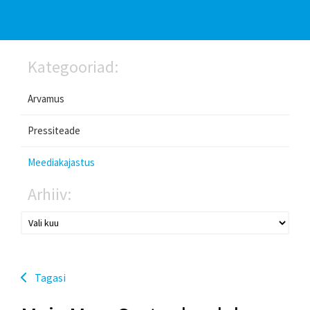
Kategooriad:
Arvamus
Pressiteade
Meediakajastus
Arhiiv:
Tagasi