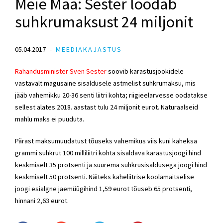
Meie Maa: Sester loodab
suhkrumaksust 24 miljonit
05.04.2017
MEEDIAKAJASTUS
Rahandusminister Sven Sester
soovib karastusjookidele
vastavalt magusaine sisaldusele astmelist suhkrumaksu, mis
jääb vahemikku 20-36 senti liitri kohta; riigieelarvesse oodatakse
sellest alates 2018. aastast tulu 24 miljonit eurot. Naturaalseid
mahlu maks ei puuduta.
Pärast maksumuudatust tõuseks vahemikus viis kuni kaheksa
grammi suhkrut 100 milliliitri kohta sisaldava karastusjoogi hind
keskmiselt 35 protsenti ja suurema suhkrusisaldusega joogi hind
keskmiselt 50 protsenti. Näiteks kaheliitrise koolamaitselise
joogi esialgne jaemüügihind 1,59 eurot tõuseb 65 protsenti,
hinnani 2,63 eurot.