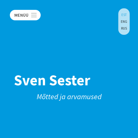
MENÜÜ
EST
ENG
RUS
Sven Sester
Mõtted ja arvamused