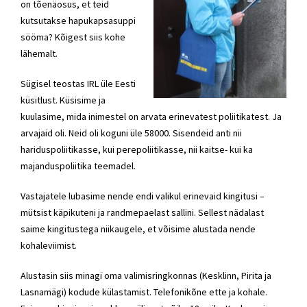
on tõenäosus, et teid
kutsutakse hapukapsasuppi
sööma? Kõigest siis kohe
lähemalt.
Sügisel teostas IRL üle Eesti
küsitlust. Küsisime ja
kuulasime, mida inimestel on arvata erinevatest poliitikatest. Ja
arvajaid oli. Neid oli koguni üle 58000. Sisendeid anti nii
hariduspoliitikasse, kui perepoliitikasse, nii kaitse- kui ka
majanduspoliitika teemadel.
Vastajatele lubasime nende endi valikul erinevaid kingitusi –
mütsist käpikuteni ja randmepaelast sallini. Sellest nädalast
saime kingitustega niikaugele, et võisime alustada nende
kohaleviimist.
Alustasin siis minagi oma valimisringkonnas (Kesklinn, Pirita ja
Lasnamägi) kodude külastamist. Telefonikõne ette ja kohale.