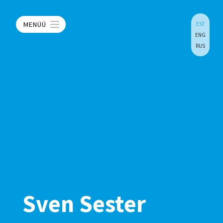
MENÜÜ
EST
ENG
RUS
Sven Sester