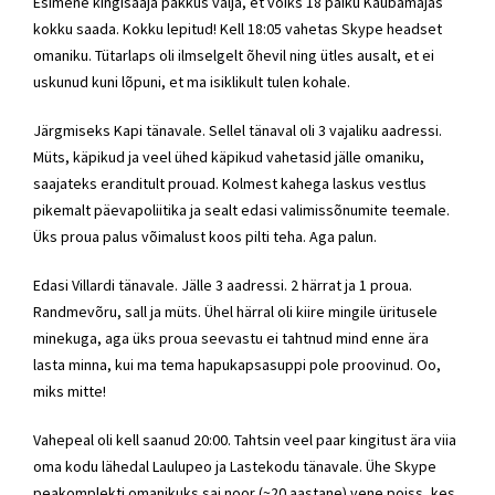
Esimene kingisaaja pakkus välja, et võiks 18 paiku Kaubamajas
kokku saada. Kokku lepitud! Kell 18:05 vahetas Skype headset
omaniku. Tütarlaps oli ilmselgelt õhevil ning ütles ausalt, et ei
uskunud kuni lõpuni, et ma isiklikult tulen kohale.
Järgmiseks Kapi tänavale. Sellel tänaval oli 3 vajaliku aadressi.
Müts, käpikud ja veel ühed käpikud vahetasid jälle omaniku,
saajateks eranditult prouad. Kolmest kahega laskus vestlus
pikemalt päevapoliitika ja sealt edasi valimissõnumite teemale.
Üks proua palus võimalust koos pilti teha. Aga palun.
Edasi Villardi tänavale. Jälle 3 aadressi. 2 härrat ja 1 proua.
Randmevõru, sall ja müts. Ühel härral oli kiire mingile üritusele
minekuga, aga üks proua seevastu ei tahtnud mind enne ära
lasta minna, kui ma tema hapukapsasuppi pole proovinud. Oo,
miks mitte!
Vahepeal oli kell saanud 20:00. Tahtsin veel paar kingitust ära viia
oma kodu lähedal Laulupeo ja Lastekodu tänavale. Ühe Skype
peakomplekti omanikuks sai noor (~20 aastane) vene poiss, kes