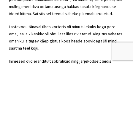
mullegi meeldiva ootamatusega hakkas tasuta kõrghariduse
ideed kiitma. Sai siis sel teemal väheke pikemalt arutletud.
Lastekodu tänaval ühes korteris oli minu tulekuks kogu pere –
ema, isa ja 2 keskkooli ohtu last üles rivistatud. Kingitus vahetas
omaniku ja tugev käepigistus koos heade soovidega jäi mind
saatma teel koju.
Inimesed olid eranditult sõbralikud ning järjekodselt leidis
kinnitust fakt, et eestlased on poliitikahuvilised.
Tõesti on hea tuju ja seda tahtsingi teiega jagada!