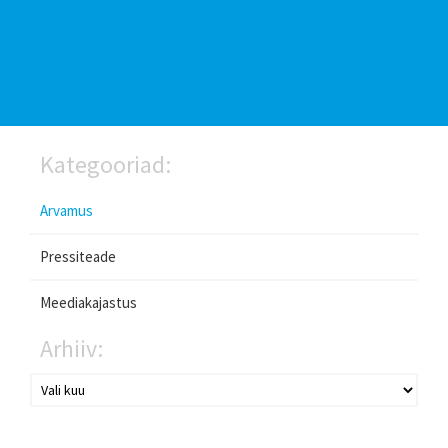
Kategooriad:
Arvamus
Pressiteade
Meediakajastus
Arhiiv: