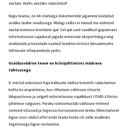
aastani. Viieks aastaks salastatud!
Nagu teame, on AK märkega dokumentide jagamine keelatud
avaliku teabe seadusega. Midagi sellist ei näinud me eelmisel
aastal esimese kriisilaine ajal. Sel ajal said saadikud igapäevast
informatsiooni vajadusel jagada erinevate ekspertidega ning
analüüsida ja kasutada saadud teadmisi kriisist ülesaamiseks
tehtavate ettepanekute jaoks.
Usaldusväärne teave on kriisijuhtimises määrava
tähtsusega
8. märtsil edastasin Kaja Kallasele olulise kriisiinfo salastamise
kohta ka arupärimise, kus rõhutasin valitsuse otsuste
läbipaistvuse ja selgelt mõistetavuse vajalikkust COVID-19 kriisi
juhtimise valguses. Paraku iseloomustab valitsuse mitmed
senised otsused ja tegevusi koroonaviiruse leviku tõkestamisel
liigne soov olulist infot enda teada hoida või selle avalikuks
tegemisega liigne viivitamine.