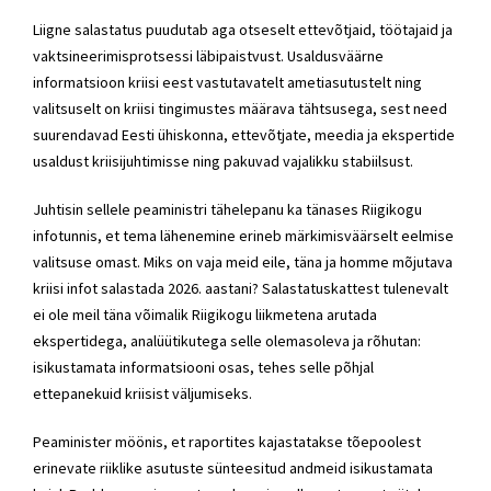
Liigne salastatus puudutab aga otseselt ettevõtjaid, töötajaid ja
vaktsineerimisprotsessi läbipaistvust. Usaldusväärne
informatsioon kriisi eest vastutavatelt ametiasutustelt ning
valitsuselt on kriisi tingimustes määrava tähtsusega, sest need
suurendavad Eesti ühiskonna, ettevõtjate, meedia ja ekspertide
usaldust kriisijuhtimisse ning pakuvad vajalikku stabiilsust.
Juhtisin sellele peaministri tähelepanu ka tänases Riigikogu
infotunnis, et tema lähenemine erineb märkimisväärselt eelmise
valitsuse omast. Miks on vaja meid eile, täna ja homme mõjutava
kriisi infot salastada 2026. aastani? Salastatuskattest tulenevalt
ei ole meil täna võimalik Riigikogu liikmetena arutada
ekspertidega, analüütikutega selle olemasoleva ja rõhutan:
isikustamata informatsiooni osas, tehes selle põhjal
ettepanekuid kriisist väljumiseks.
Peaminister möönis, et raportites kajastatakse tõepoolest
erinevate riiklike asutuste sünteesitud andmeid isikustamata