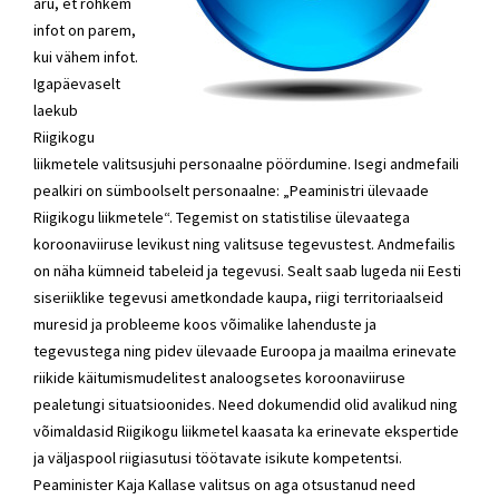
aru, et rohkem
infot on parem,
kui vähem infot.
Igapäevaselt
laekub
Riigikogu
liikmetele valitsusjuhi personaalne pöördumine. Isegi andmefaili
pealkiri on sümboolselt personaalne: „Peaministri ülevaade
Riigikogu liikmetele“. Tegemist on statistilise ülevaatega
koroonaviiruse levikust ning valitsuse tegevustest. Andmefailis
on näha kümneid tabeleid ja tegevusi. Sealt saab lugeda nii Eesti
siseriiklike tegevusi ametkondade kaupa, riigi territoriaalseid
muresid ja probleeme koos võimalike lahenduste ja
tegevustega ning pidev ülevaade Euroopa ja maailma erinevate
riikide käitumismudelitest analoogsetes koroonaviiruse
pealetungi situatsioonides. Need dokumendid olid avalikud ning
võimaldasid Riigikogu liikmetel kaasata ka erinevate ekspertide
ja väljaspool riigiasutusi töötavate isikute kompetentsi.
Peaminister Kaja Kallase valitsus on aga otsustanud need