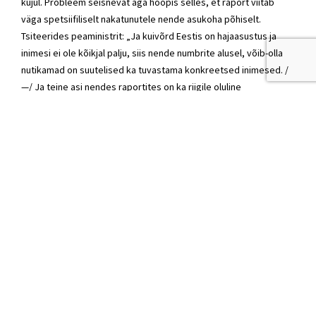
kujul. Probleem seisnevat aga hoopis selles, et raport viitab
väga spetsiifiliselt nakatunutele nende asukoha põhiselt.
Tsiteerides peaministrit: „Ja kuivõrd Eestis on hajaasustus ja
inimesi ei ole kõikjal palju, siis nende numbrite alusel, võib-olla
nutikamad on suutelised ka tuvastama konkreetsed inimesed. /
—/ Ja teine asi nendes raportites on ka riigile oluline
julgeolekuinfo, mida me ei taha, et jõuaks väljaspoole asutusi ja
inimesi, kes seda infot peavad saama.“
Jääb selgusetuks, kuidas saavad isikustamata andmed olla
ohuks inimeste terviseandmete väärkasutamisele, veel enam
ohuks riigi julgeolekule. COVID-19 kriisi valguses on oluline, et
valitsuse otsused toimuksid läbipaistvalt ning et need oleksid
selgesti mõistetavad. Sama oluline on, et kriisi lahendamisse
saaksid panustada Eesti kõige paremad eksperdid
tervishoiuvaldkonnas, teadlaskonnas, eraettevõtluses ning
logistikas. Selleks, et nende teadmisi ja oskusi Eesti riigi huvides
kasutada on aga vaja liigne ja asjatu salatsemine lõpetada.