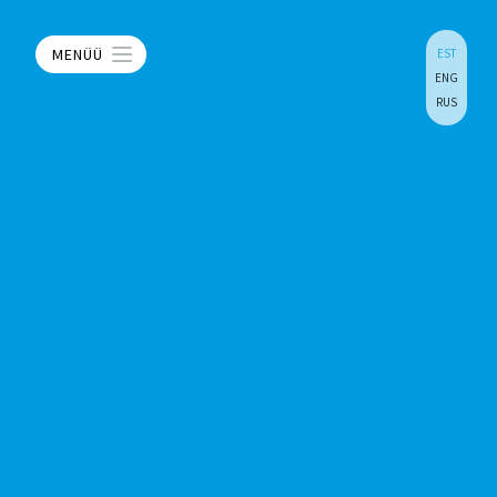
MENÜÜ
EST
ENG
RUS