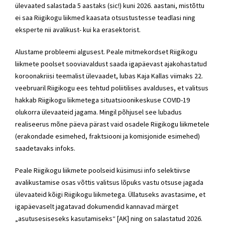
ülevaated salastada 5 aastaks (sic!) kuni 2026. aastani, mistõttu
ei saa Riigikogu liikmed kaasata otsustustesse teadlasi ning
eksperte nii avalikust- kui ka erasektorist.
Alustame probleemi algusest. Peale mitmekordset Riigikogu
liikmete poolset sooviavaldust saada igapäevast ajakohastatud
koroonakriisi teemalist ülevaadet, lubas Kaja Kallas viimaks 22.
veebruaril Riigikogu ees tehtud poliitilises avalduses, et valitsus
hakkab Riigikogu liikmetega situatsioonikeskuse COVID-19
olukorra ülevaateid jagama. Mingil põhjusel see lubadus
realiseerus mõne päeva pärast vaid osadele Riigikogu liikmetele
(erakondade esimehed, fraktsiooni ja komisjonide esimehed)
saadetavaks infoks.
Peale Riigikogu liikmete poolseid küsimusi info selektiivse
avalikustamise osas võttis valitsus lõpuks vastu otsuse jagada
ülevaateid kõigi Riigikogu liikmetega. Üllatuseks avastasime, et
igapäevaselt jagatavad dokumendid kannavad märget
„asutusesiseseks kasutamiseks“ [AK] ning on salastatud 2026.