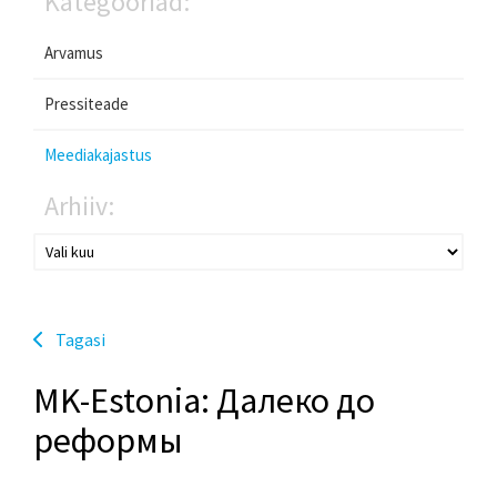
Kategooriad:
Arvamus
Pressiteade
Meediakajastus
Arhiiv:
Tagasi
MK-Estonia: Далеко до
реформы