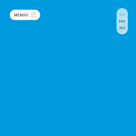
MENÜÜ
EST
ENG
RUS