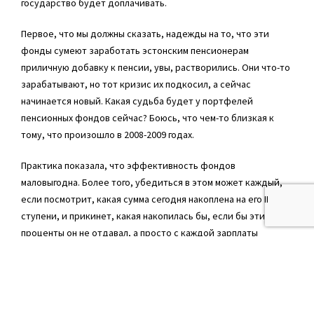
государство будет доплачивать.
Первое, что мы должны сказать, надежды на то, что эти
фонды сумеют заработать эстонским пенсионерам
приличную добавку к пенсии, увы, растворились. Они что-то
зарабатывают, но тот кризис их подкосил, а сейчас
начинается новый. Какая судьба будет у портфелей
пенсионных фондов сейчас? Боюсь, что чем-то близкая к
тому, что произошло в 2008-2009 годах.
Практика показала, что эффективность фондов
маловыгодна. Более того, убедиться в этом может каждый,
если посмотрит, какая сумма сегодня накоплена на его II
ступени, и прикинет, какая накопилась бы, если бы эти
проценты он не отдавал, а просто с каждой зарплаты
откладывал к себе в шкатулочку. Я в свое время проделал
этот анализ примерно с десятью людьми, кто-то копил 10
лет, кто-то 8… И результат был такой, что, если бы они
просто откладывали деньги, накопилось бы примерно