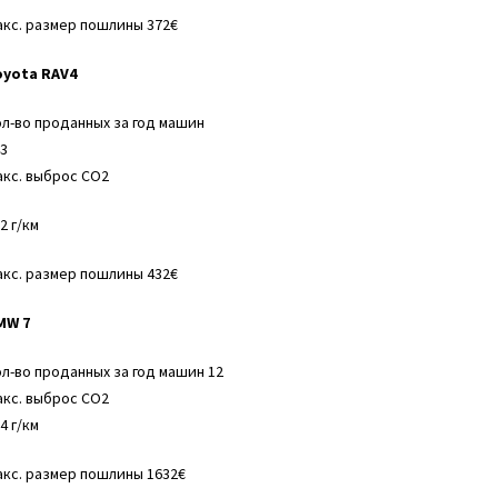
кс. размер пошлины 372€
oyota RAV4
л-во проданных за год машин
3
кс. выброс СО2
2 г/км
кс. размер пошлины 432€
MW 7
л-во проданных за год машин 12
кс. выброс СО2
4 г/км
кс. размер пошлины 1632€