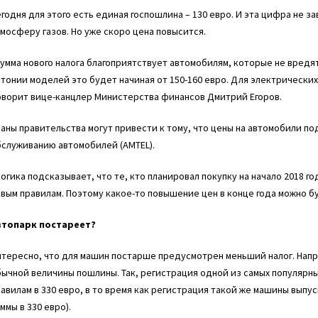
годня для этого есть единая госпошлина – 130 евро. И эта цифра не з
мосферу газов. Но уже скоро цена повысится.
умма нового налога благоприятствует автомобилям, которые не вред
тонии моделей это будет начиная от 150-160 евро. Для электрически
оворит вице-канцлер
Министерства финансов
Дмитрий Егоров.
аны правительства могут привести к тому, что цены на автомобили п
бслуживанию автомобилей (AMTEL).
огика подсказывает, что те, кто планировал покупку на начало 2018 г
вым правилам. Поэтому какое-то повышение цен в конце года можно буд
втопарк постареет?
тересно, что для машин постарше предусмотрен меньший налог. Напр
ычной величины пошлины. Так, регистрация одной из самых популярны
авилам в 330 евро, в то время как регистрация такой же машины выпус
ммы в 330 евро).