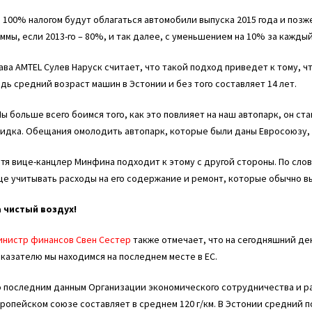
 100% налогом будут облагаться автомобили выпуска 2015 года и позже
ммы, если 2013-го – 80%, и так далее, с уменьшением на 10% за каждый
ава AMTEL Сулев Наруск считает, что такой подход приведет к тому, ч
дь средний возраст машин в Эстонии и без того составляет 14 лет.
ы больше всего боимся того, как это повлияет на наш автопарк, он с
идка. Обещания омолодить автопарк, которые были даны Евросоюзу, се
отя вице-канцлер
Минфина
подходит к этому с другой стороны. По слов
е учитывать расходы на его содержание и ремонт, которые обычно в
а чистый воздух!
инистр финансов
Свен Сестер
также отмечает, что на сегодняшний ден
казателю мы находимся на последнем месте в ЕС.
 последним данным Организации экономического сотрудничества и ра
ропейском союзе составляет в среднем 120 г/км. В Эстонии средний по