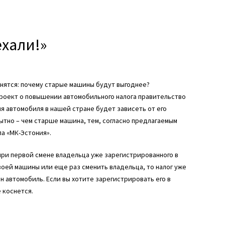
ехали!»
нятся: почему старые машины будут выгоднее?
роект о повышении автомобильного налога правительство
ия автомобиля в нашей стране будет зависеть от его
ытно – чем старше машина, тем, согласно предлагаемым
ла «МК-Эстония».
при первой смене владельца уже зарегистрированного в
воей машины или еще раз сменить владельца, то налог уже
ен автомобиль. Если вы хотите зарегистрировать его в
 коснется.