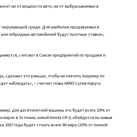
ависит ни от мощности авто, ни от выбрасываемых в
ят окружающей среде. Для наиболее продаваемых в
х или гибридных автомобилей будут льготные ставки»,
однимутся, считают в Союзе предприятий по продаже и
ода, сделают это раньше, чтобы не платить пошлину по
ет наблюдать», – считает глава AMtEl Сулев Наруск.
имер, для десятилетней машины это будет всего 20% от
х марок в Эстонии, новой Honda CR-V, обойдется по новым
ка 2007 года будет стоить всего 66 евро (20% от полной