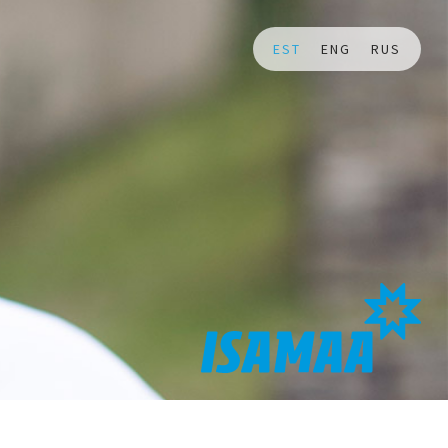
EST
ENG
RUS