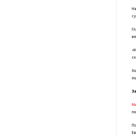
На
су
Гл
ве
«М
ск
Х
ещ
З
М
по
По
Ев