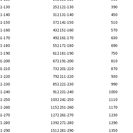
21-130
252
121-130
390
31-140
312
131-140
450
41-150
372
141-150
510
51-160
432
151-160
570
61-170
492
161-170
630
71-180
552
171-180
690
81-190
612
181-190
750
91-200
672
191-200
810
01-210
732
201-210
870
11-220
792
211-220
930
21-230
852
221-230
990
31-240
912
231-240
1050
41-250
1032
241-250
1110
51-260
1152
251-260
1170
61-270
1272
261-270
1230
71-280
1392
271-280
1290
81-290
1512
281-290
1350