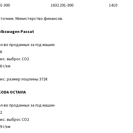
91-300
1632
291-300
1410
сточник:
Министерство финансов
.
olkswagen Passat
л-во проданных за год машин
6
кс. выброс СО2
6 г/км
кс. размер пошлины 372€
KODA OCTAVIA
л-во проданных за год машин
2
кс. выброс СО2
9 г/км