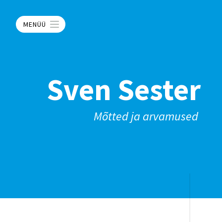
MENÜÜ
Sven Sester
Mõtted ja arvamused