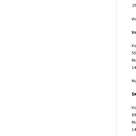
2
И
V
Ко
55
Ма
14
Ма
Š
Ко
89
Ма
14