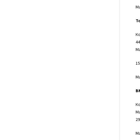
Ма
T
Ко
44
Ма
15
Ма
B
Ко
Ма
29
Ма