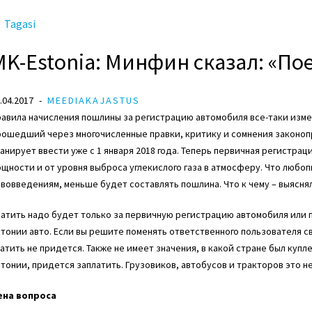
Tagasi
MK-Estonia: Минфин сказал: «По
.04.2017
MEEDIAKAJASTUS
авила начисления пошлины за регистрацию автомобиля все-таки изме
рошедший через многочисленные правки, критику и сомнения законоп
анирует ввести уже с 1 января 2018 года. Теперь первичная регистрац
щности и от уровня выброса углекислого газа в атмосферу. Что любоп
вовведениям, меньше будет составлять пошлина. Что к чему – выясня
атить надо будет только за первичную регистрацию автомобиля или 
тонии авто. Если вы решите поменять ответственного пользователя с
атить не придется. Также не имеет значения, в какой стране был купл
тонии, придется заплатить. Грузовиков, автобусов и тракторов это не
ена вопроса