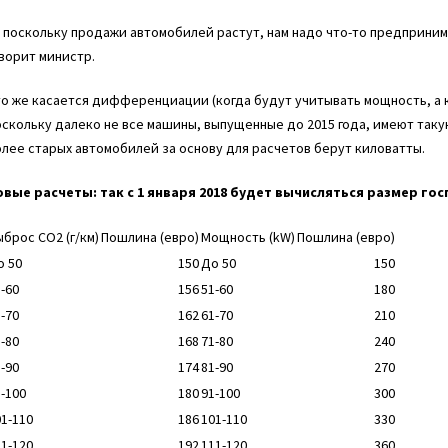
 поскольку продажи автомобилей растут, нам надо что-то предприни
ворит министр.
о же касается дифференциации (когда будут учитывать мощность, а ко
скольку далеко не все машины, выпущенные до 2015 года, имеют такую
лее старых автомобилей за основу для расчетов берут киловатты.
овые расчеты: так с 1 января 2018 будет вычисляться размер г
ыброс СО2 (г/км)
Пошлина (евро)
Мощность (kW)
Пошлина (евро)
о 50
150
До 50
150
-60
156
51-60
180
-70
162
61-70
210
-80
168
71-80
240
-90
174
81-90
270
-100
180
91-100
300
01-110
186
101-110
330
11-120
192
111-120
360