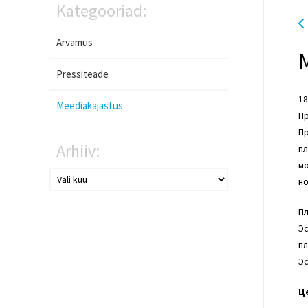
Kategooriad:
Arvamus
Pressiteade
18
Meediakajastus
Пр
П
Arhiiv:
пл
мо
но
Пл
Эс
пл
Эс
Ц