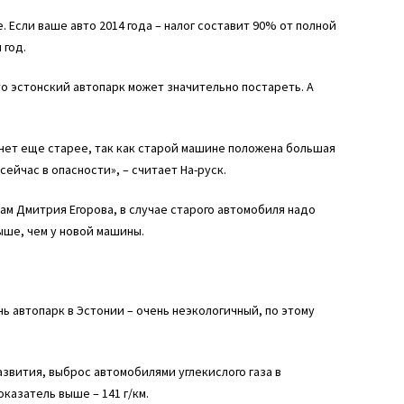
. Если ваше авто 2014 года – налог составит 90% от полной
 год.
то эстонский автопарк может значительно постареть. А
танет еще старее, так как старой машине положена большая
йчас в опасности», – считает На-руск.
ам Дмитрия Егорова, в случае старого автомобиля надо
ыше, чем у новой машины.
ь автопарк в Эстонии – очень неэкологичный, по этому
звития, выброс автомобилями углекислого газа в
казатель выше – 141 г/км.