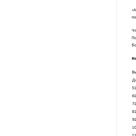
«А
го
Чт
По
бо
Н
В
Д
51
61
71
81
91
1
1