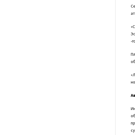
Се
ат
«С
Эс
-г
Пл
о
«Л
но
А
Ин
об
пр
су