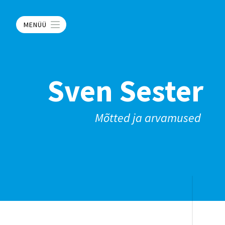
MENÜÜ
Sven Sester
Mõtted ja arvamused