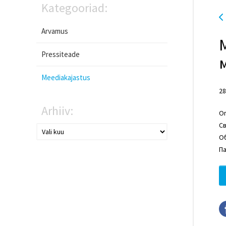
Kategooriad:
Arvamus
Pressiteade
Meediakajastus
28
Arhiiv:
О
Св
Об
Па