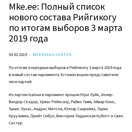
Mke.ee: Полный список
нового состава Рийгикогу
по итогам выборов 3 марта
2019 года
03.03.2019
MEEDIAKAJASTUS
По итогам очередных выборов в Рийгикогу 3 марта 2019 года
в новый состав парламента Эстонии вошли представители
пяти партий.
Из партии Isamaa в парламент прошли Юри Луйк, Хелир-
Валдор Сеэдер, Урмас Рейнсалу, Райво Тамм, Айвар Кокк,
Тынис Лукас, Андрес Метсоя, Юллар Сааремяэ, Тармо
Круузимяэ, Прийт Сибул, Виктория Ладынская-Кубитс и Свен
Сестер.