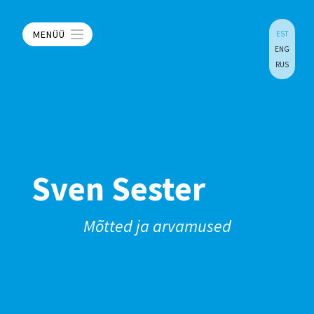
MENÜÜ
EST
ENG
RUS
Sven Sester
Mõtted ja arvamused