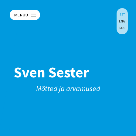
MENÜÜ
EST
ENG
RUS
Sven Sester
Mõtted ja arvamused