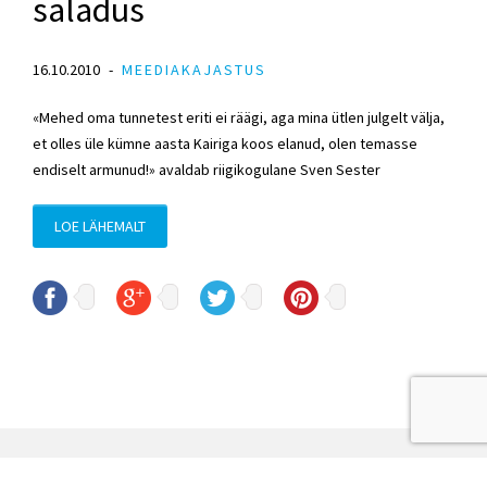
saladus
16.10.2010
MEEDIAKAJASTUS
«Mehed oma tunnetest eriti ei räägi, aga mina ütlen julgelt välja,
et olles üle kümne aasta Kairiga koos elanud, olen temasse
endiselt armunud!» avaldab riigikogulane Sven Sester
LOE LÄHEMALT