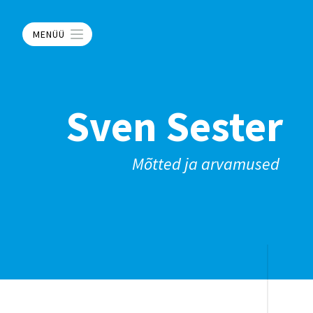
MENÜÜ
Sven Sester
Mõtted ja arvamused