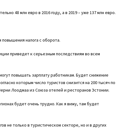
ьно 48 млн евро в 2016 году, а в 2019 – уже 137 млн евро.
 повышения налога с оборота.
иции приведет к серьезным последствиям во всем
смогут повышать зарплату работникам. Будет снижение
огласно которым число туристов снизится на 200 тысяч по
Верни Лоодмаа из Союза отелей и ресторанов Эстонии.
гионах будет очень трудно. Как я вижу, там будет
ов не только в туристическом секторе, но и в других