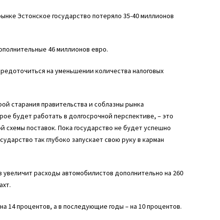
 рынке Эстонское государство потеряло 35-40 миллионов
ополнительные 46 миллионов евро.
средоточиться на уменьшении количества налоговых
рой старания правительства и соблазны рынка
ое будет работать в долгосрочной перспективе, – это
й схемы поставок. Пока государство не будет успешно
сударство так глубоко запускает свою руку в карман
 увеличит расходы автомобилистов дополнительно на 260
ахт.
на 14 процентов, а в последующие годы – на 10 процентов.