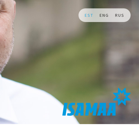
EST
ENG
RUS