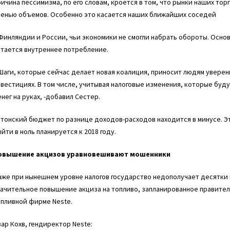
ичина пессимизма, по его словам, кроется в том, что рынки наших тор
сенью объемов. Особенно это касается наших ближайших соседей
Финляндии и России, чьи экономики не смогли набрать обороты. Осн
стается внутреннее потребление.
Шаги, которые сейчас делает новая коалиция, приносит людям уверен
вестициях. В том числе, учитывая налоговые изменения, которые бу
нег на руках, -добавил Сестер.
тонский бюджет по разнице доходов-расходов находится в минусе. Эт
йти в ноль планируется к 2018 году.
овышение акцизов уравновешивают мошенники
же при нынешнем уровне налогов государство недополучает десятки 
ачительное повышение акциза на топливо, запланированное правитель
опливной фирме Neste.
ар Кохв, гендиректор Neste: