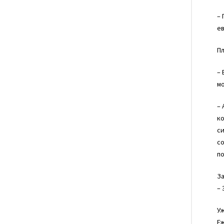
– 
ев
П
– 
мо
– 
ко
си
со
по
З
– 
Уж
Е