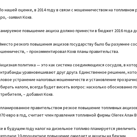
По нашей оценке, в 2014 году в связи с мошенничеством на топливном
ро, -заявил Кохв.
ланируемое повышение акциза должно принести в бюджет 2016 года д
Вместо резкого повышения акцизов государству было бы разумнее со
шенничеств, – прокомментировал Кохв планы правительства.
Акцизная политика — это как система соединяющихся сосудов, в кото
нтрабанды уравновешивают друг друга. Единственное решение, котор
ловое устранение налоговых мошенничеств и установление прозрачно
бирать налоги, всегда будет висеть вопрос: насколько обоснованно го
требителя, – добавил Кохв.
апланированное правительством резкое повышение топливных акцизов
370 евро в год, считает член правления топливной фирмы Olerex Алан В
е в будущем году налог на дизельное топливо планируется увеличить 
жегодное 10-процентное повышение ожидает и акцизы на бензин.