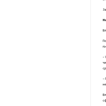
За
Н
Вл
По
го
– 
чи
ср
– 
не
Вл
с