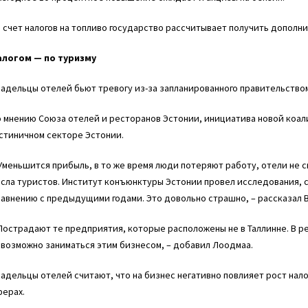
 счет налогов на топливо государство рассчитывает получить дополнител
алогом — по туризму
адельцы отелей бьют тревогу из-за запланированного правительством
 мнению Союза отелей и ресторанов Эстонии, инициатива новой коал
стиничном секторе Эстонии.
Уменьшится прибыль, в то же время люди потеряют работу, отели не 
сла туристов. Институт конъюнктуры Эстонии провел исследования, с
авнению с предыдущими годами. Это довольно страшно, – рассказал 
Пострадают те предприятия, которые расположены не в Таллинне. В ре
возможно заниматься этим бизнесом, – добавил Лоодмаа.
адельцы отелей считают, что на бизнес негативно повлияет рост налог
ферах.