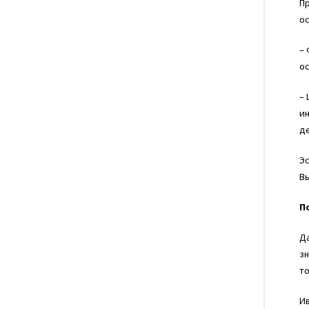
Пр
о
– 
о
– 
ин
де
Эс
Вы
П
Да
зн
т
Ив