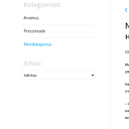
Kategooriad:
Arvamus
Pressiteade
Meediakajastus
15
Arhiiv:
Ми
ум
На
оч
– 
на
м