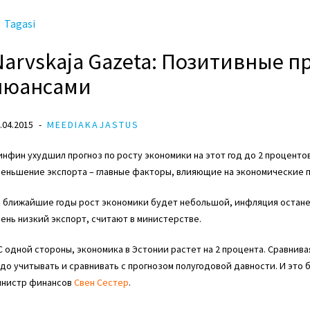
Tagasi
Narvskaja Gazeta: Позитивные п
нюансами
.04.2015
MEEDIAKAJASTUS
нфин ухудшил прогноз по росту экономики на этот год до 2 процентов
еньшение экспорта – главные факторы, влияющие на экономические по
 ближайшие годы рост экономики будет небольшой, инфляция останет
ень низкий экспорт, считают в министерстве.
С одной стороны, экономика в Эстонии растет на 2 процента. Сравнивая 
до учитывать и сравнивать с прогнозом полугодовой давности. И это 
инистр финансов
Свен Сестер
.