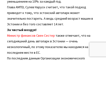
уменьшением на 10% за каждый год.
Глава AMTEL Сулев Наруск считает, что такой подход
приведет к тому, что эстонский автопарк может
значительно постареть. А ведь средний возраст машин в
Эстонии и без того составляет 14 лет.
За чистый воздух!
Министр финансов Свен Сестер
также отмечает, что на
сегодняшний день автопарк в Эстонии — очень
неэкологичный, по этому показателю мы находимся на
последнем месте в ЕС.
По последним данным Организации экономического
сотрудничества и развития, выброс автомобилями
углекислого газа в Европейском союзе составляет в среднем
120 г/км. В Эстонии средний показатель выше — 141 г/км.