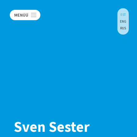
MENÜÜ
EST
ENG
RUS
Sven Sester