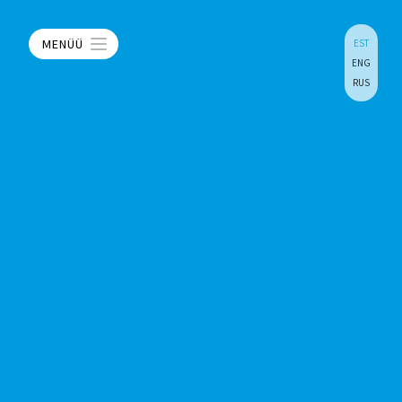
MENÜÜ
EST
ENG
RUS