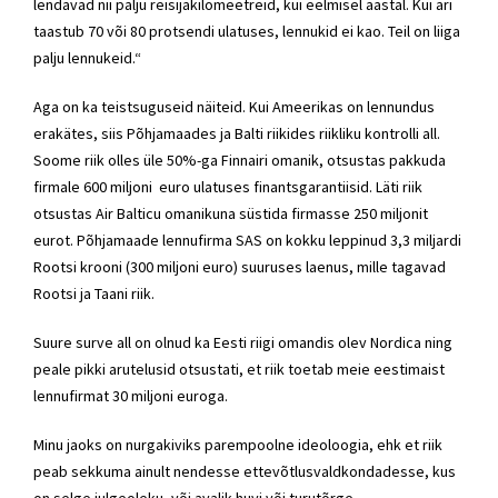
lendavad nii palju reisijakilomeetreid, kui eelmisel aastal. Kui äri
taastub 70 või 80 protsendi ulatuses, lennukid ei kao. Teil on liiga
palju lennukeid.“
Aga on ka teistsuguseid näiteid. Kui Ameerikas on lennundus
erakätes, siis Põhjamaades ja Balti riikides riikliku kontrolli all.
Soome riik olles üle 50%-ga Finnairi omanik, otsustas pakkuda
firmale 600 miljoni euro ulatuses finantsgarantiisid. Läti riik
otsustas Air Balticu omanikuna süstida firmasse 250 miljonit
eurot. Põhjamaade lennufirma SAS on kokku leppinud 3,3 miljardi
Rootsi krooni (300 miljoni euro) suuruses laenus, mille tagavad
Rootsi ja Taani riik.
Suure surve all on olnud ka Eesti riigi omandis olev Nordica ning
peale pikki arutelusid otsustati, et riik toetab meie eestimaist
lennufirmat 30 miljoni euroga.
Minu jaoks on nurgakiviks parempoolne ideoloogia, ehk et riik
peab sekkuma ainult nendesse ettevõtlusvaldkondadesse, kus
on selge julgeoleku- või avalik huvi või turutõrge.