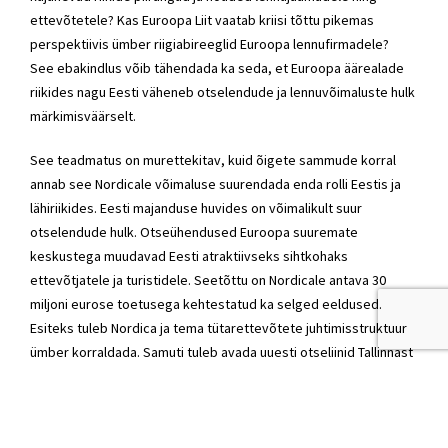
ettevõtetele? Kas Euroopa Liit vaatab kriisi tõttu pikemas
perspektiivis ümber riigiabireeglid Euroopa lennufirmadele?
See ebakindlus võib tähendada ka seda, et Euroopa äärealade
riikides nagu Eesti väheneb otselendude ja lennuvõimaluste hulk
märkimisväärselt.
See teadmatus on murettekitav, kuid õigete sammude korral
annab see Nordicale võimaluse suurendada enda rolli Eestis ja
lähiriikides. Eesti majanduse huvides on võimalikult suur
otselendude hulk. Otseühendused Euroopa suuremate
keskustega muudavad Eesti atraktiivseks sihtkohaks
ettevõtjatele ja turistidele. Seetõttu on Nordicale antava 30
miljoni eurose toetusega kehtestatud ka selged eeldused.
Esiteks tuleb Nordica ja tema tütarettevõtete juhtimisstruktuur
ümber korraldada. Samuti tuleb avada uuesti otseliinid Tallinnast
ning võimalikult kiiresti tuleb jõuda selleni, et ettevõtte suudaks
toimida ilma riigipoolse abita.
Olen olnud poliitikas piisavalt kaua ning näinud korduvalt, kuidas