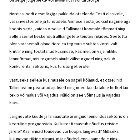
Nordica loodi eesmärgiga pakkuda otselende Eesti elanikele,
välisinvestoritele ja turistidele. Viimase aasta jooksul nägime aga
hoopis seda, kuidas otseliinid Tallinnast koomale tõmmati ning
selle asemel keskenduti allhangetele teistes riikides. Seetõttu
olen varasemalt olnud Nordica tegevuse suhtes korduvalt
kriitiline ning tõstatanud küsimuse, kas meil on vaja riikliku
lennufirmat, mis tegutseb ainult välisturgudel ning pakub
konkurentsi sektoris, kus turutõrget ei ole.
Vastuseks sellele küsimusele on sageli kõlanud, et otseliinid
Tallinnast on peatatud ajutiselt ning need taastatakse hetkel kui
tekib võimalus või vajadus. Nüüd on see võimalus ja vajadus
käes.
Järgnevate kuude ja lähiaastate arenguid lennundussektoris on
keeruline prognoosida. Kui kiiresti taastub nõudlus reiside
järele? Kas hinnad tõusevad või hoopis langevad? Milliseks
kujunevad riikide piirangud ja nõuded lennujaamadele ning -