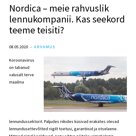
Nordica – meie rahvuslik
lennukompanii. Kas seekord
teeme teisiti?
08.05.2020
ARVAMUS
Koroonaviirus
on tabanud
valusalt terve
maailma
lennundussektorit. Paljudes riikides küsivad erakätes olevad
lennundusettevõtted riigilt toetusi, garantiisid ja otselaene.
Mitmed riigid keelduvad, nagu juhtus näiteks viimati Virgin