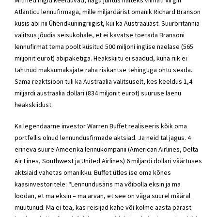
Atlanticu lennufirmaga, mille miljardärist omanik Richard Branson
küsis abi nii Ühendkuningriigist, kui ka Austraaliast. Suurbritannia
valitsus jõudis seisukohale, et ei kavatse toetada Bransoni
lennufirmat tema poolt küsitud 500 miljoni inglise naelase (565
miljonit eurot) abipaketiga. Heakskiitu ei saadud, kuna riik ei
tahtnud maksumaksjate raha riskantse tehinguga ohtu seada.
Sama reaktsioon tuli ka Austraalia valitsuselt, kes keeldus 1,4
miljardi austraalia dollari (834 miljonit eurot) suuruse laenu
heakskiidust.
Ka legendaarne investor Warren Buffet realiseeris kõik oma
portfellis olnud lennundusfirmade aktsiad. Ja neid tal jagus. 4
erineva suure Ameerika lennukompanii (American Airlines, Delta
Air Lines, Southwest ja United Airlines) 6 miljardi dollari väärtuses
aktsiaid vahetas omanikku. Buffet ütles ise oma kõnes
kaasinvestoritele: “Lennundusäris ma võibolla eksin ja ma
loodan, et ma eksin – ma arvan, et see on väga suurel määral
muutunud. Ma ei tea, kas reisijad kahe või kolme aasta pärast