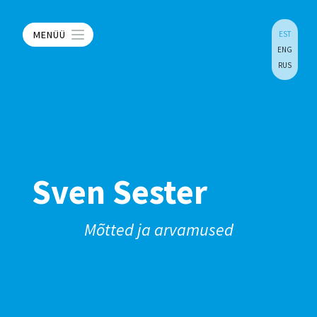
MENÜÜ
EST
ENG
RUS
Sven Sester
Mõtted ja arvamused