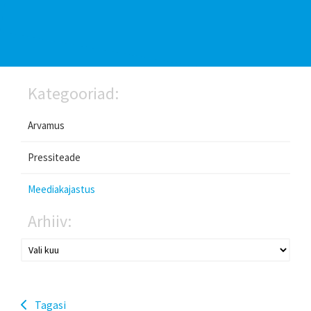
Kategooriad:
Arvamus
Pressiteade
Meediakajastus
Arhiiv:
Tagasi