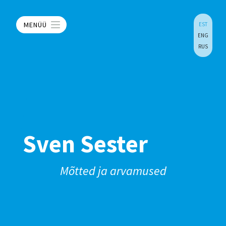
MENÜÜ
EST
ENG
RUS
Sven Sester
Mõtted ja arvamused