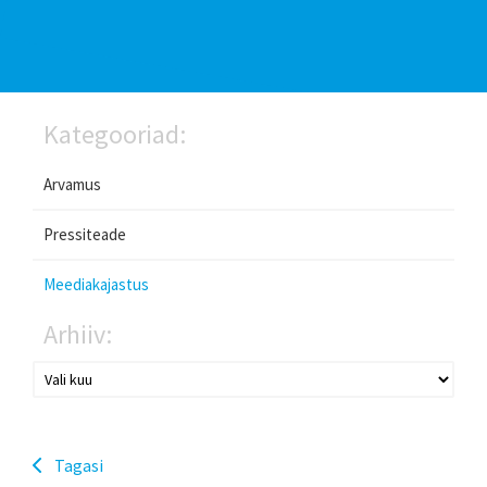
Kategooriad:
Arvamus
Pressiteade
Meediakajastus
Arhiiv:
Tagasi