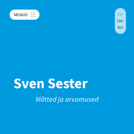
MENÜÜ
EST
ENG
RUS
Sven Sester
Mõtted ja arvamused