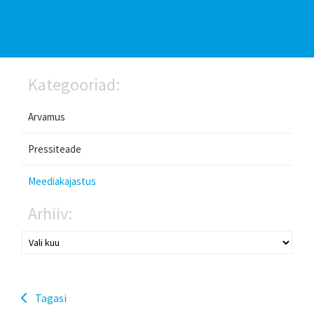
Kategooriad:
Arvamus
Pressiteade
Meediakajastus
Arhiiv:
Tagasi