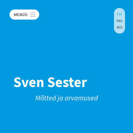
MENÜÜ
EST
ENG
RUS
Sven Sester
Mõtted ja arvamused