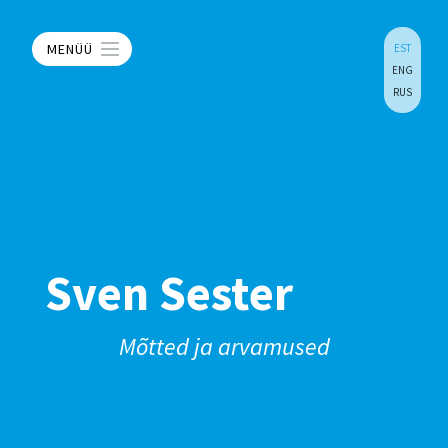
MENÜÜ
EST
ENG
RUS
Sven Sester
Mõtted ja arvamused