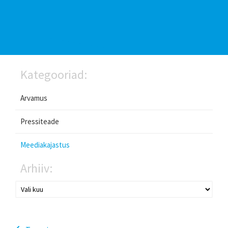
Kategooriad:
Arvamus
Pressiteade
Meediakajastus
Arhiiv: