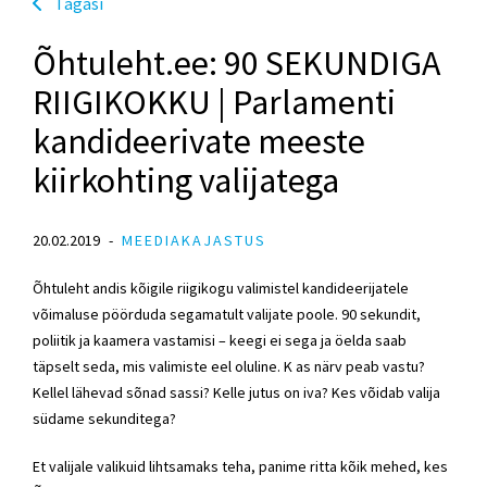
Tagasi
Õhtuleht.ee: 90 SEKUNDIGA
RIIGIKOKKU | Parlamenti
kandideerivate meeste
kiirkohting valijatega
20.02.2019
MEEDIAKAJASTUS
Õhtuleht andis kõigile riigikogu valimistel kandideerijatele
võimaluse pöörduda segamatult valijate poole. 90 sekundit,
poliitik ja kaamera vastamisi – keegi ei sega ja öelda saab
täpselt seda, mis valimiste eel oluline. K as närv peab vastu?
Kellel lähevad sõnad sassi? Kelle jutus on iva? Kes võidab valija
südame sekunditega?
Et valijale valikuid lihtsamaks teha, panime ritta kõik mehed, kes