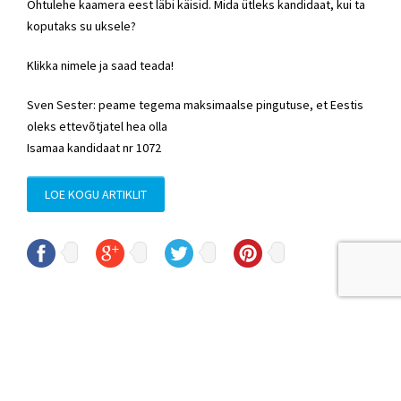
Õhtulehe kaamera eest läbi käisid. Mida ütleks kandidaat, kui ta
koputaks su uksele?
Klikka nimele ja saad teada!
Sven Sester: peame tegema maksimaalse pingutuse, et Eestis
oleks ettevõtjatel hea olla
Isamaa kandidaat nr 1072
LOE KOGU ARTIKLIT