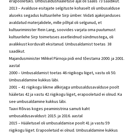
erapooletuks. Umbusaldushääletuse ajal oli saalis 73 saadikut.
2013 – Avalduse esitajate selgituste kohaselt oli umbusalduse
aluseks segadus kultuurilehe Sirp ümber. Viidati ajakirjanduses
avaldatud materjalidele, mille põhjal oli selgunud, et
kultuuriminister Rein Lang, soovides varjata oma puutumust
kultuurilehe Sirp toimetuses asetleidnud sündmustega, oli
avalikkust korduvalt eksitanud. Umbusaldamist toetas 38
saadikut.
Majandusminister Mihkel Pärnoja pidi end tõestama 2000. ja 2001.
aastal
2000 – Umbusaldamist toetas 46 riigikogu liiget, vastu oli 50.
Umbusaldamine kukkus läbi.
2001 – 41 riigikogu liikme allkirjaga umbusaldusavalduse poolt
hääletas 42 ja vastu 42 riigikogu liiget, erapooletuid ei olnud. Ka
see umbusaldamine kukkus läbi.
Taavi Rõivas koges peaministrina samuti kaht
umbusaldusavaldust: 2015. ja 2016. aastal
2015 – Hääletusel oli umbusaldamise poolt 41 ja vastu 59
riigikogu liiget. Erapooletuid ei olnud. Umbusaldamine kukkus