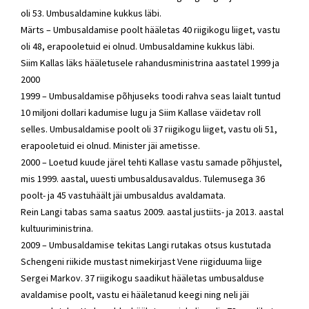
oli 53. Umbusaldamine kukkus läbi.
Märts – Umbusaldamise poolt hääletas 40 riigikogu liiget, vastu
oli 48, erapooletuid ei olnud. Umbusaldamine kukkus läbi.
Siim Kallas läks hääletusele
rahandusministrina
aastatel 1999 ja
2000
1999 – Umbusaldamise põhjuseks toodi rahva seas laialt tuntud
10 miljoni dollari kadumise lugu ja Siim Kallase väidetav roll
selles. Umbusaldamise poolt oli 37 riigikogu liiget, vastu oli 51,
erapooletuid ei olnud. Minister jäi ametisse.
2000 – Loetud kuude järel tehti Kallase vastu samade põhjustel,
mis 1999. aastal, uuesti umbusaldusavaldus. Tulemusega 36
poolt- ja 45 vastuhäält jäi umbusaldus avaldamata.
Rein Langi tabas sama saatus 2009. aastal justiits- ja 2013. aastal
kultuuriministrina.
2009 – Umbusaldamise tekitas Langi rutakas otsus kustutada
Schengeni riikide mustast nimekirjast Vene riigiduuma liige
Sergei Markov. 37 riigikogu saadikut hääletas umbusalduse
avaldamise poolt, vastu ei hääletanud keegi ning neli jäi