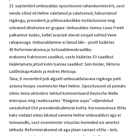
23. septembril umbusaldas opositsiooni
rahandusministrit
, sest
nende sõnul oli Helme valetanud ja salatsenud, halvustanud
riigikogu, presidenti ja põhiseaduslikke institutsioone ning
solvanud ühiskonna eri gruppe. Umbusaldus toimus Louis Freeh
palkamise tuules, kellel avastati olevat soojad suhted Vene
rahapesuga. Umbusaldamine ei läinud läbi – poolt hääletas
45
Reformierakonna
ja
Sotsiaaldemokraatliku
erakonna
fraktsiooni saadikut, vastu hääletas 53 saadikut.
Hääletamata jätsid kolm Isamaa saadikut:
Siim Kiisler
,
Viktoria
Ladõnskaja-Kubits
ja
Andres Metsoja
.
Täna, 9. novembril pidi algselt umbusaldatavana riigikogu pulti
astuma hoopis siseminster
Mart Helme
. Opositsioonil oli pinnuks
silmis tema oktoobris tehtud kommentaarid Deutsche Welle
intervjuus ning raadiosaates “Räägime asjas” väljendatud
seisukohad USA presidendivalimiste kohta. Koroonaviiruse tõttu
kaks nädalat edasi lükatud
vanema Helme
umbusaldust aga ei
toimunudki, sest siseminister otsustas hommikul ise ametist
lahkuda.
Reformierakonnal
oli aga plaan varnast võtta – leiti,