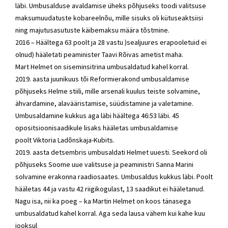
läbi. Umbusalduse avaldamise üheks põhjuseks toodi valitsuse
maksumuudatuste kobareelnõu, mille sisuks oli kütuseaktsiisi
ning majutusasutuste käibemaksu määra tõstmine.
2016 – Häältega 63 poolt ja 28 vastu )sealjuures erapooletuid ei
olnud) hääletati peaminister Taavi Rõivas ametist maha.
Mart Helmet
on siseminsitrina umbusaldatud kahel korral.
2019. aasta juunikuus tõi
Reformierakond
umbusaldamise
põhjuseks Helme stiili, mille arsenali kuulus teiste solvamine,
ähvardamine, alavääristamise, süüdistamine ja valetamine.
Umbusaldamine kukkus aga läbi häältega 46:53 läbi. 45
opositsioonisaadikule lisaks hääletas umbusaldamise
poolt
Viktoria Ladõnskaja-Kubits
.
2019. aasta detsembris umbusaldati Helmet uuesti. Seekord oli
põhjuseks Soome uue valitsuse ja peaministri Sanna Marini
solvamine erakonna raadiosaates. Umbusaldus kukkus läbi. Poolt
hääletas 44 ja vastu 42 riigikogulast, 13 saadikut ei hääletanud.
Nagu isa, nii ka poeg – ka
Martin Helmet
on koos tänasega
umbusaldatud kahel korral. Aga seda lausa vähem kui kahe kuu
jooksul