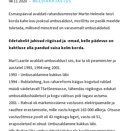
08.11.2020
MEEDIAKAJASTUS
Esmaspäeval avaldati
rahandusminister
Martin Helmele
teist
korda kahe kuu jooksul umbusaldust, mistõttu on paslik meelde
tuletada, milliseid ministreid on varasemalt umbusaldatud.
Edetabelit juhivad riigiisad ja -emad, kelle pädevus on
kahtluse alla pandud suisa kolm korda.
Mart Laarile avaldati umbusaldust siis, kui ta oli peaminister ja
aastatel 1993, 1994 ning 2001.
1993 – Umbusaldamine kukkus läbi
1994 – Rublatehing, kus rahareformi käigus kogutud rublad
müüdi väidetavalt Tšetšeeniasse, tähendas riigikogus edukat
umbusaldushääletust ja kogu valitsus pidi tagasi astuma.
2001 – Rahval oli märkimisväärne vastuseis elektrijaamade ja
raudtee erastamisele, mille vastu koguti 163 000 allkirja. Otsuse
vastuvõtmise poolt oli 43 riigikogu liiget, vastu oli 51,
erapooletuid ei olnud. Umbusaldamine kukkus läbi.
Villu Reiljan läks umbusaldushääletusele keskkonnaministrina