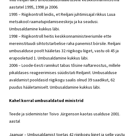
aastatel 1995, 1998 ja 2006.
1995 – Riigikontroll leidis, et Reiljani juhtimisajal rikkus Luua
metsakool raamatupidamiseeskirju ja ka seadusi.
Umbusaldamine kukkus läbi.
1998 – Riigikontroll heitis keskkonnaministeeriumile ette
mereinstituudi sihtotstarbelise raha panemist börsile. Reiljani
umbusalduse poolt hääletas 32 riigikogu liiget, vastu oli 45 ja
erapooletuid 1. Umbusaldamine kukkus läbi.
2006 – Loode-Eesti rannikut tabas tõsine naftareostus, millele
pikaldases reageerimises süüdistati Reiljanit. Umbusalduse
avaldamist pooldasid riigikogu saalis olnud 39 saadikut, 62
puudus hääletamiselt. Umbusaldamine kukkus läbi.
Kahel korral umbusaldatud ministrid
Teede ja sideminister Toivo Jürgenson kaotas usalduse 2001.
aastal
Jaanuar – Umbusaldamist toetas 42 riigikogu liiget ja selle vastu