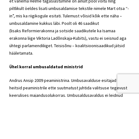
et
vanema Helme
tagasiastumine on ainult pool võitu ning
piltlikult öeldes lisati umbusaldamise tekstile nimele Mart otsa “-
in”, mis ka riigikogule esitati. Tulemust võisid kõik ette näha –
umbusaldamine kukkus läbi. Poolt oli 46 saadikut
(lisaks
Reformierakonna
ja
sotside
saadikutele ka Isamaa
erakonna liige
Viktoria Ladõnskaja-Kubits
), vastu ei seisnud aga
ühtegi parlamendiliiget. Teisisõnu – koalitsioonisaadikud jätsid
hääletamata.
Ühel korral umbusaldatud ministrid
Andrus Ansip 2009 peaministrina. Umbusavalduse esitajad
heitsid peaministrile ette suutmatust juhtida valitsuse tegevust
keerulises majandusolukorras. Umbusaldusavaldus ei leidnud
riigikogu enamuse toetust. Hääletusel olid poolt 35 riigikogulast
ja vastu 53.
Heiki Arike (siseminister)
Tarmo Loodus (siseminister)
Maret Maripuu (sotsiaalminister)