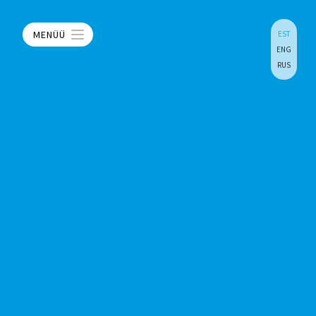
MENÜÜ
EST
ENG
RUS