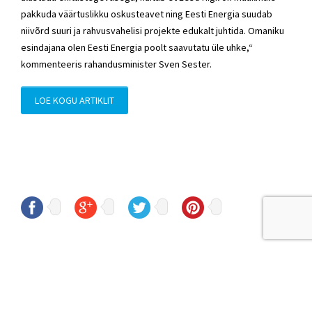
pakkuda väärtuslikku oskusteavet ning Eesti Energia suudab
niivõrd suuri ja rahvusvahelisi projekte edukalt juhtida. Omaniku
esindajana olen Eesti Energia poolt saavutatu üle uhke,“
kommenteeris rahandusminister Sven Sester.
LOE KOGU ARTIKLIT