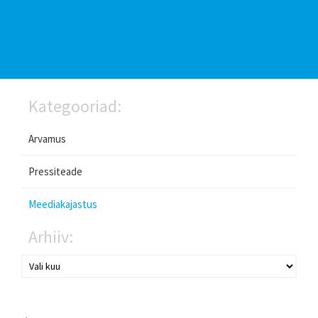
Kategooriad:
Arvamus
Pressiteade
Meediakajastus
Arhiiv: