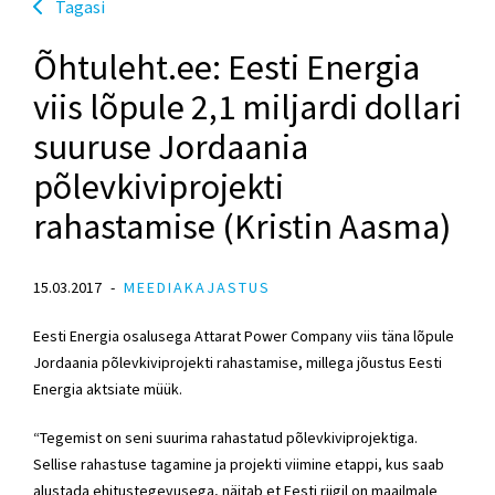
Tagasi
Õhtuleht.ee: Eesti Energia
viis lõpule 2,1 miljardi dollari
suuruse Jordaania
põlevkiviprojekti
rahastamise (Kristin Aasma)
15.03.2017
MEEDIAKAJASTUS
Eesti Energia osalusega Attarat Power Company viis täna lõpule
Jordaania põlevkiviprojekti rahastamise, millega jõustus Eesti
Energia aktsiate müük.
“Tegemist on seni suurima rahastatud põlevkiviprojektiga.
Sellise rahastuse tagamine ja projekti viimine etappi, kus saab
alustada ehitustegevusega, näitab et Eesti riigil on maailmale