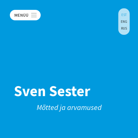
MENÜÜ
EST
ENG
RUS
Sven Sester
Mõtted ja arvamused