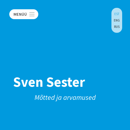
MENÜÜ
EST
ENG
RUS
Sven Sester
Mõtted ja arvamused