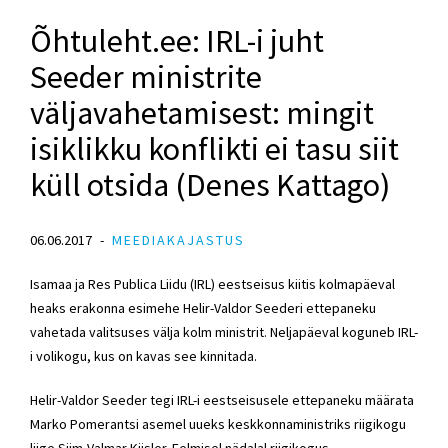
Õhtuleht.ee: IRL-i juht
Seeder ministrite
väljavahetamisest: mingit
isiklikku konflikti ei tasu siit
küll otsida (Denes Kattago)
06.06.2017
MEEDIAKAJASTUS
Isamaa ja Res Publica Liidu (IRL) eestseisus kiitis kolmapäeval
heaks erakonna esimehe Helir-Valdor Seederi ettepaneku
vahetada valitsuses välja kolm ministrit. Neljapäeval koguneb IRL-
i volikogu, kus on kavas see kinnitada.
Helir-Valdor Seeder tegi IRL-i eestseisusele ettepaneku määrata
Marko Pomerantsi asemel uueks keskkonnaministriks riigikogu
liige Siim-Valmar Kiisler. Eelmisel nädalal riigikogus