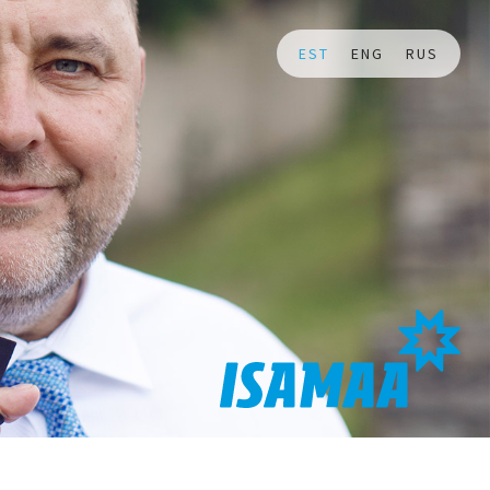
EST
ENG
RUS