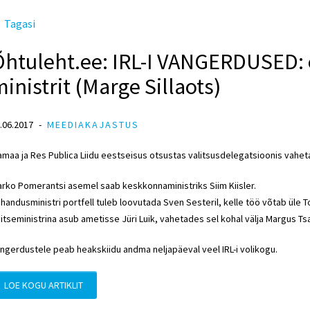
Tagasi
htuleht.ee: IRL-I VANGERDUSED: e
inistrit (Marge Sillaots)
.06.2017
MEEDIAKAJASTUS
amaa ja Res Publica Liidu eestseisus otsustas valitsusdelegatsioonis vahetad
rko Pomerantsi asemel saab keskkonnaministriks Siim Kiisler.
handusministri portfell tuleb loovutada Sven Sesteril, kelle töö võtab üle 
itseministrina asub ametisse Jüri Luik, vahetades sel kohal välja Margus Ts
ngerdustele peab heakskiidu andma neljapäeval veel IRL-i volikogu.
LOE KOGU ARTIKLIT