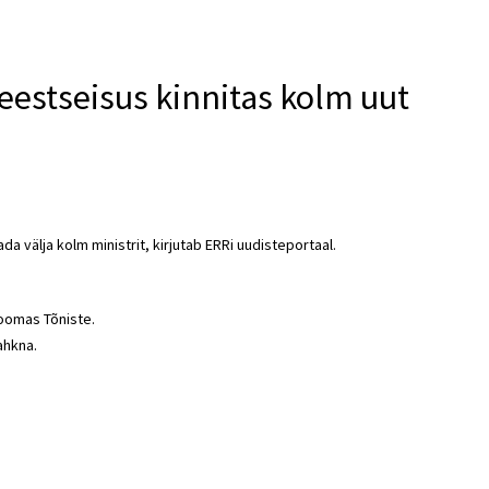
estseisus kinnitas kolm uut
a välja kolm ministrit, kirjutab ERRi uudisteportaal.
Toomas Tõniste.
ahkna.