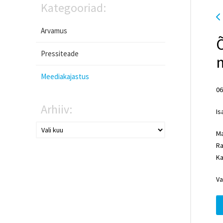
Kategooriad:
Arvamus
Õ
Pressiteade
m
Meediakajastus
06
Arhiiv:
Is
Ma
Ra
Ka
Va